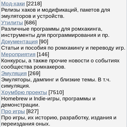
Мод-хаки
[2218]
Релизы хаков и модификаций, пакетов для
эмуляторов и устройств.
Утилиты
[686]
Различные программы для ромхакинга,
инструменты для программирования и пр.
Документация
[90]
Статьи и пособия по ромхакингу и переводу игр.
Мероприятия
[146]
Конкурсы, а также прочие новости о событиях
сообщества ромхакеров.
Эмуляция
[269]
Эмуляторы, дампинг и близкие темы. В т.ч.
симуляция.
Хоумбрю проекты
[7510]
Homebrew и Indie-игры, программы и
демонстрации.
Про игры
[827]
Про игры, их историю, разработку, издания и
переиздания оных.