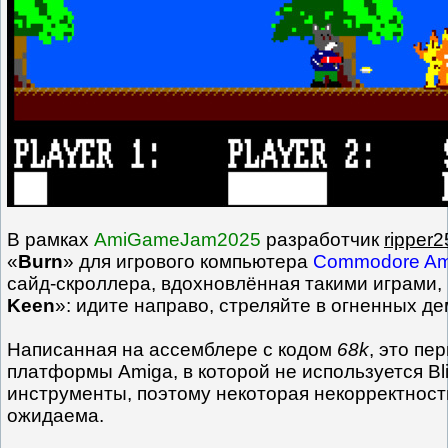
В рамках
AmiGameJam2025
разработчик
ripper2
«
Burn
» для игрового компьютера
Commodore Am
сайд-скроллера, вдохновлённая такими играми, 
Keen
»: идите направо, стреляйте в огненных де
Написанная на ассемблере с кодом
68k
, это пе
платформы Amiga, в которой не используется Bli
инструменты, поэтому некоторая некорректност
ожидаема.