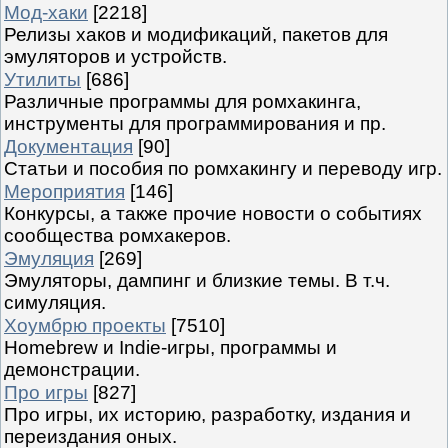
Мод-хаки
[2218]
Релизы хаков и модификаций, пакетов для
эмуляторов и устройств.
Утилиты
[686]
Различные программы для ромхакинга,
инструменты для программирования и пр.
Документация
[90]
Статьи и пособия по ромхакингу и переводу игр.
Мероприятия
[146]
Конкурсы, а также прочие новости о событиях
сообщества ромхакеров.
Эмуляция
[269]
Эмуляторы, дампинг и близкие темы. В т.ч.
симуляция.
Хоумбрю проекты
[7510]
Homebrew и Indie-игры, программы и
демонстрации.
Про игры
[827]
Про игры, их историю, разработку, издания и
переиздания оных.