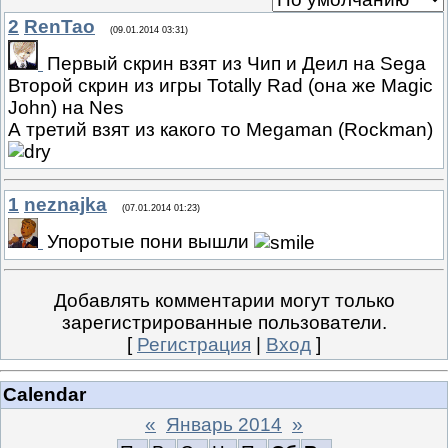
2
RenTao
(09.01.2014 03:31)
Первый скрин взят из Чип и Деил на Sega
Второй скрин из игры Totally Rad (она же Magic
John) на Nes
А третий взят из какого то Megaman (Rockman)
1
neznajka
(07.01.2014 01:23)
Упоротые пони вышли
Добавлять комментарии могут только
зарегистрированные пользователи.
[
Регистрация
|
Вход
]
Calendar
«
Январь 2014
»