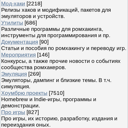
Мод-хаки
[2218]
Релизы хаков и модификаций, пакетов для
эмуляторов и устройств.
Утилиты
[686]
Различные программы для ромхакинга,
инструменты для программирования и пр.
Документация
[90]
Статьи и пособия по ромхакингу и переводу игр.
Мероприятия
[146]
Конкурсы, а также прочие новости о событиях
сообщества ромхакеров.
Эмуляция
[269]
Эмуляторы, дампинг и близкие темы. В т.ч.
симуляция.
Хоумбрю проекты
[7510]
Homebrew и Indie-игры, программы и
демонстрации.
Про игры
[827]
Про игры, их историю, разработку, издания и
переиздания оных.