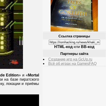
Ссылка страницы
HTML-код
или
BB-код
Партнеры сайта
Создание игр на GcUp.ru
Всё об играх на GamesFAQ
de Edition
» и «
Mortal
ки на базе пиратского
ыку, локации и приёмы