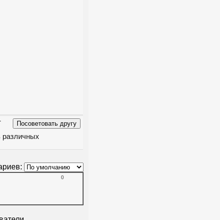
-
в различных
ариев:
0
ватели.