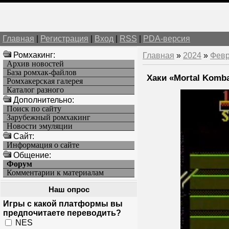
Главная
|
Регистрация
|
Вход
|
RSS
|
PDA-версия
Ромхакинг:
Главная
»
2024
»
Фев
Архив новостей
База ромхак-файлов
Хаки «Mortal Komba
Ромхакерская галерея
Каталог разного
Дополнительно:
Поиск по сайту
Зарубежный ромхакинг
Новости эмуляции
Cайт:
Информация о сайте
Общение:
Форум
Комментарии к материалам
Наш опрос
Игры с какой платформы вы
предпочитаете переводить?
NES