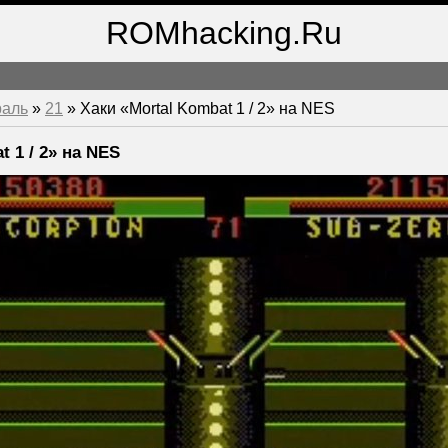
ROMhacking.Ru
раль
»
21
» Хаки «Mortal Kombat 1 / 2» на NES
t 1 / 2» на NES