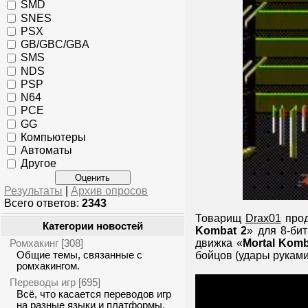
SMD
SNES
PSX
GB/GBC/GBA
SMS
NDS
PSP
N64
PCE
GG
Компьютеры
Автоматы
Другое
Результаты
|
Архив опросов
Всего ответов:
2343
Товарищ
Drax01
прод
Категории новостей
Kombat 2
» для 8-би
Ромхакинг
движка «
Mortal Komb
[308]
Общие темы, связанные с
бойцов (удары руками
ромхакингом.
Переводы игр
[695]
Всё, что касается переводов игр
на разные языки и платформы.