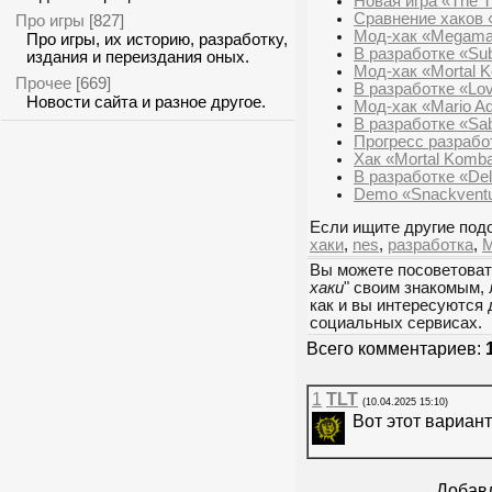
Новая игра «The Tr
Сравнение хаков 
Про игры
[827]
Мод-хак «Megama
Про игры, их историю, разработку,
В разработке «Sub
издания и переиздания оных.
Мод-хак «Mortal K
Прочее
[669]
В разработке «Love
Новости сайта и разное другое.
Мод-хак «Mario Ad
В разработке «Sa
Прогресс разрабо
Хак «Mortal Komba
В разработке «Del
Demo «Snackventu
Если ищите другие подо
хаки
,
nes
,
разработка
,
M
Вы можете посоветоват
хаки
" своим знакомым,
как и вы интересуются 
социальных сервисах.
Всего комментариев:
1
TLT
(10.04.2025 15:10)
Вот этот вариант
Добавл