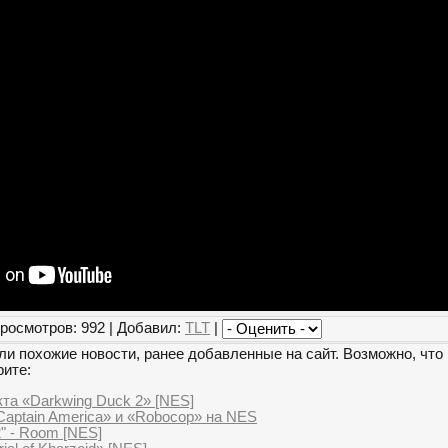
росмотров: 992 | Добавил:
TLT
|
и похожие новости, ранее добавленные на сайт. Возможно, что 
рите:
та «Darkwing Duck 2» [NES]
Captain America» и «Robocop» на NES
2" - Room [NES]