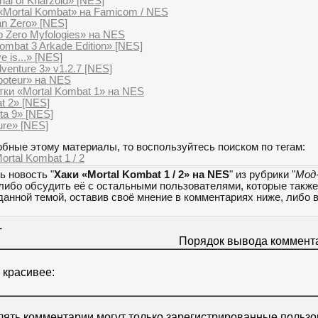
ial of Kharzoid» [NES]
«Mortal Kombat» на Famicom / NES
n Zero» [NES]
 Zero Myfologies» на NES
ombat 3 Arkade Edition» [NES]
 is...» [NES]
venture 3» v1.2.7 [NES]
boteur» на NES
тки «Mortal Kombat 1» на NES
t 2» [NES]
ta 9» [NES]
re» [NES]
бные этому материалы, то воспользуйтесь поиском по тегам:
ortal Kombat 1 / 2
ь новость "
Хаки «Mortal Kombat 1 / 2» на NES
" из рубрики "
Мод
 либо обсудить её с остальными пользователями, которые также
данной темой, оставив своё мнение в комментариях ниже, либо 
1
Порядок вывода коммент
 красивее:
ять комментарии могут только зарегистрированные пользо