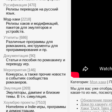
Русификация
[470]
Релизы переводов на русский
язык.
Мод-хаки
[2218]
Релизы хаков и модификаций,
пакетов для эмуляторов и
устройств.
Утилиты
[686]
Различные программы для
ромхакинга, инструменты для
программирования и пр.
Документация
[90]
Статьи и пособия по ромхакингу и
переводу игр.
Мероприятия
[146]
Конкурсы, а также прочие новости
о событиях сообщества
Категория:
Мод-хаки
| П
ромхакеров.
Эмуляция
[269]
Мы для вас уже отобрал
Эмуляторы, дампинг и близкие
какая-то из них, посмот
темы. В т.ч. симуляция.
Обновление проек
Хоумбрю проекты
[7510]
Доки по хакингу «
Homebrew и Indie-игры, программы
Хаки "Duck Tales 
и демонстрации.