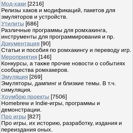
Мод-хаки
[2216]
Релизы хаков и модификаций, пакетов для
эмуляторов и устройств.
Утилиты
[686]
Различные программы для ромхакинга,
инструменты для программирования и пр.
Документация
[90]
Статьи и пособия по ромхакингу и переводу игр.
Мероприятия
[146]
Конкурсы, а также прочие новости о событиях
сообщества ромхакеров.
Эмуляция
[269]
Эмуляторы, дампинг и близкие темы. В т.ч.
симуляция.
Хоумбрю проекты
[7506]
Homebrew и Indie-игры, программы и
демонстрации.
Про игры
[827]
Про игры, их историю, разработку, издания и
переиздания оных.