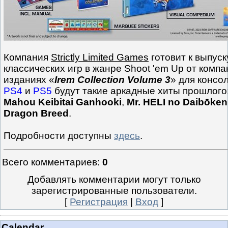
Компания
Strictly Limited Games
готовит к выпус
классических игр в жанре Shoot 'em Up от комп
изданиях «
Irem Collection Volume 3
» для консо
PS4
и
PS5
будут такие аркадные хиты прошлого
Mahou Keibitai Ganhooki
,
Mr. HELI no Daibōken
Dragon Breed
.
Подробности доступны
здесь
.
Всего комментариев
:
0
Добавлять комментарии могут только
зарегистрированные пользователи.
[
Регистрация
|
Вход
]
Calendar