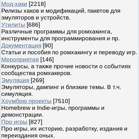
Мод-хаки
[2218]
Релизы хаков и модификаций, пакетов для
эмуляторов и устройств.
Утилиты
[686]
Различные программы для ромхакинга,
инструменты для программирования и пр.
Документация
[90]
Статьи и пособия по ромхакингу и переводу игр.
Мероприятия
[146]
Конкурсы, а также прочие новости о событиях
сообщества ромхакеров.
Эмуляция
[269]
Эмуляторы, дампинг и близкие темы. В т.ч.
симуляция.
Хоумбрю проекты
[7510]
Homebrew и Indie-игры, программы и
демонстрации.
Про игры
[827]
Про игры, их историю, разработку, издания и
переиздания оных.