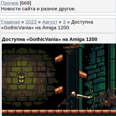
Прочее
[669]
Новости сайта и разное другое.
Главная
»
2023
»
Август
»
3
» Доступна
«GothicVania» на Amiga 1200
Доступна «GothicVania» на Amiga 1200