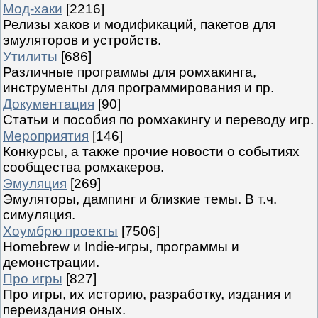
Мод-хаки
[2216]
Релизы хаков и модификаций, пакетов для
эмуляторов и устройств.
Утилиты
[686]
Различные программы для ромхакинга,
инструменты для программирования и пр.
Документация
[90]
Статьи и пособия по ромхакингу и переводу игр.
Мероприятия
[146]
Конкурсы, а также прочие новости о событиях
сообщества ромхакеров.
Эмуляция
[269]
Эмуляторы, дампинг и близкие темы. В т.ч.
симуляция.
Хоумбрю проекты
[7506]
Homebrew и Indie-игры, программы и
демонстрации.
Про игры
[827]
Про игры, их историю, разработку, издания и
переиздания оных.