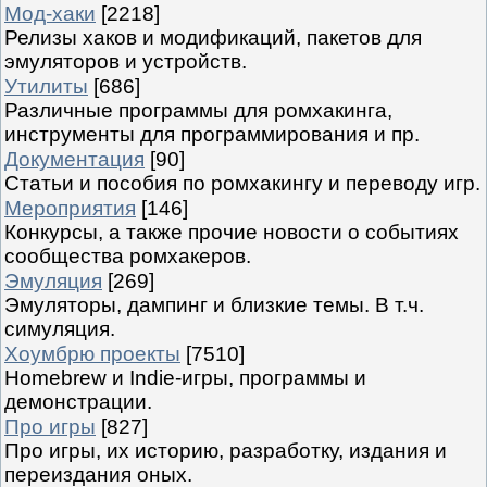
Мод-хаки
[2218]
Релизы хаков и модификаций, пакетов для
эмуляторов и устройств.
Утилиты
[686]
Различные программы для ромхакинга,
инструменты для программирования и пр.
Документация
[90]
Статьи и пособия по ромхакингу и переводу игр.
Мероприятия
[146]
Конкурсы, а также прочие новости о событиях
сообщества ромхакеров.
Эмуляция
[269]
Эмуляторы, дампинг и близкие темы. В т.ч.
симуляция.
Хоумбрю проекты
[7510]
Homebrew и Indie-игры, программы и
демонстрации.
Про игры
[827]
Про игры, их историю, разработку, издания и
переиздания оных.