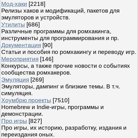
Мод-хаки
[2218]
Релизы хаков и модификаций, пакетов для
эмуляторов и устройств.
Утилиты
[686]
Различные программы для ромхакинга,
инструменты для программирования и пр.
Документация
[90]
Статьи и пособия по ромхакингу и переводу игр.
Мероприятия
[146]
Конкурсы, а также прочие новости о событиях
сообщества ромхакеров.
Эмуляция
[269]
Эмуляторы, дампинг и близкие темы. В т.ч.
симуляция.
Хоумбрю проекты
[7510]
Homebrew и Indie-игры, программы и
демонстрации.
Про игры
[827]
Про игры, их историю, разработку, издания и
переиздания оных.