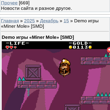
Прочее
[669]
Новости сайта и разное другое.
Главная
»
2025
»
Декабрь
»
15
» Demo игры
«Miner Mole» [SMD]
Demo игры «Miner Mole» [SMD]