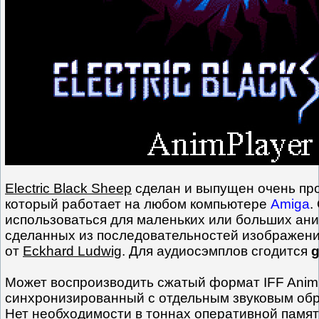
Electric Black Sheep
сделан и выпущен очень пр
который работает на любом компьютере
Amiga
.
использоваться для маленьких или больших ан
сделанных из последовательностей изображен
от
Eckhard Ludwig
. Для аудиосэмплов сгодится
Может воспроизводить сжатый формат IFF Anim
синхронизированный с отдельным звуковым обр
Нет необходимости в тоннах оперативной памят