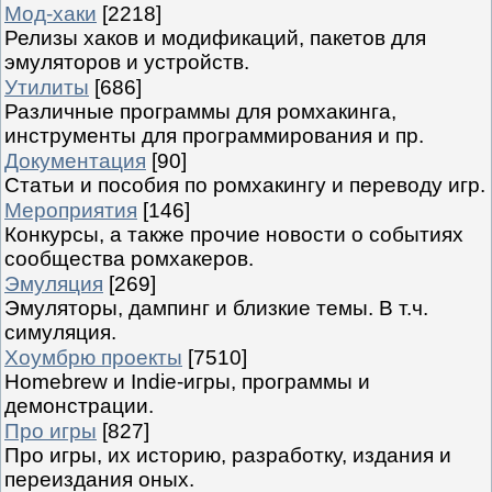
Мод-хаки
[2218]
Релизы хаков и модификаций, пакетов для
эмуляторов и устройств.
Утилиты
[686]
Различные программы для ромхакинга,
инструменты для программирования и пр.
Документация
[90]
Статьи и пособия по ромхакингу и переводу игр.
Мероприятия
[146]
Конкурсы, а также прочие новости о событиях
сообщества ромхакеров.
Эмуляция
[269]
Эмуляторы, дампинг и близкие темы. В т.ч.
симуляция.
Хоумбрю проекты
[7510]
Homebrew и Indie-игры, программы и
демонстрации.
Про игры
[827]
Про игры, их историю, разработку, издания и
переиздания оных.