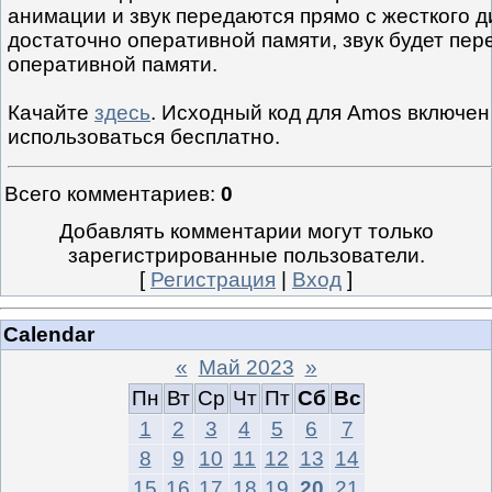
анимации и звук передаются прямо с жесткого ди
достаточно оперативной памяти, звук будет пер
оперативной памяти.
Качайте
здесь
. Исходный код для Amos включен
использоваться бесплатно.
Всего комментариев
:
0
Добавлять комментарии могут только
зарегистрированные пользователи.
[
Регистрация
|
Вход
]
Calendar
«
Май 2023
»
Пн
Вт
Ср
Чт
Пт
Сб
Вс
1
2
3
4
5
6
7
8
9
10
11
12
13
14
15
16
17
18
19
20
21