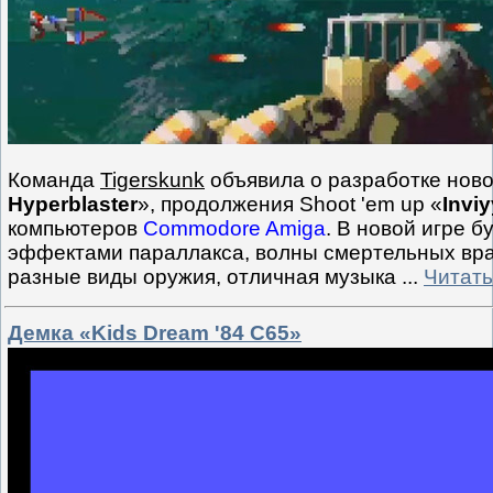
Команда
Tigerskunk
объявила о разработке ново
Hyperblaster
», продолжения Shoot 'em up «
Invi
компьютеров
Commodore Amiga
. В новой игре б
эффектами параллакса, волны смертельных враг
разные виды оружия, отличная музыка
...
Читать
Демка «Kids Dream '84 C65»