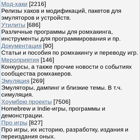
Мод-хаки
[2216]
Релизы хаков и модификаций, пакетов для
эмуляторов и устройств.
Утилиты
[686]
Различные программы для ромхакинга,
инструменты для программирования и пр.
Документация
[90]
Статьи и пособия по ромхакингу и переводу игр.
Мероприятия
[146]
Конкурсы, а также прочие новости о событиях
сообщества ромхакеров.
Эмуляция
[269]
Эмуляторы, дампинг и близкие темы. В т.ч.
симуляция.
Хоумбрю проекты
[7506]
Homebrew и Indie-игры, программы и
демонстрации.
Про игры
[827]
Про игры, их историю, разработку, издания и
переиздания оных.