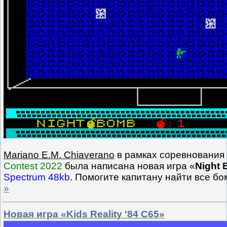
Mariano E.M. Chiaverano
в рамках соревнования
Contest 2022
была написана новая игра «
Night
Spectrum 48kb
. Помогите капитану найти все б
»
Новая игра «Kids Reality '84 C65»