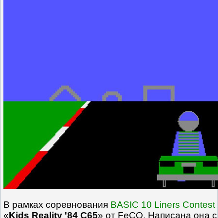
В рамках соревнования
BASIC 10 Liners Contest
«
Kids Reality '84 C65
» от
FeCO
. Написана она