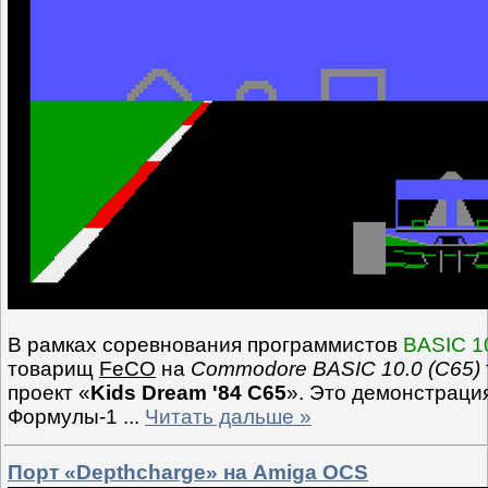
В рамках соревнования программистов
BASIC 10
товарищ
FeCO
на
Commodore BASIC 10.0 (C65)
проект «
Kids Dream '84 C65
». Это демонстраци
Формулы-1
...
Читать дальше »
Порт «Depthcharge» на Amiga OCS