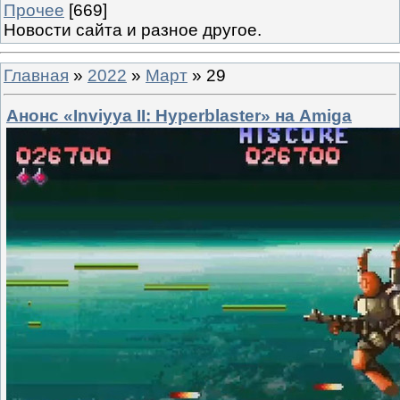
Прочее
[669]
Новости сайта и разное другое.
Главная
»
2022
»
Март
»
29
Анонс «Inviyya II: Hyperblaster» на Amiga