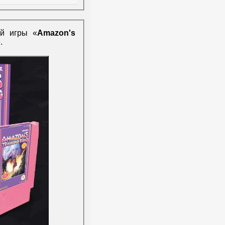
й игры «
Amazon's
е.