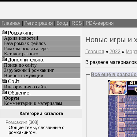
Главная
|
Регистрация
|
Вход
|
RSS
|
PDA-версия
Ромхакинг:
Архив новостей
Новые игры и 
База ромхак-файлов
Ромхакерская галерея
Главная
»
2022
»
Мар
Каталог разного
Дополнительно:
В разделе материалов
Поиск по сайту
Зарубежный ромхакинг
Всё ещё в разрабо
Новости эмуляции
Cайт:
Информация о сайте
Общение:
Форум
Комментарии к материалам
Категории каталога
Ромхакинг
[308]
Общие темы, связанные с
ромхакингом.