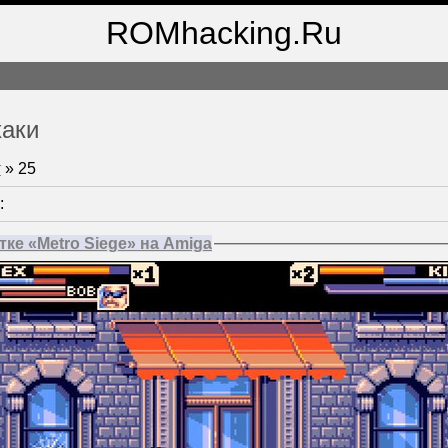
ROMhacking.Ru
хаки
т
»
25
:
тке «Metro Siege» на Amiga