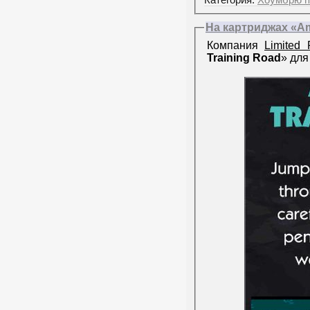
Категория:
Хоумбрю п
На картриджах «Am
Компания
Limited
Training Road
» для