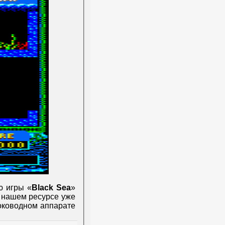
ю игры «
Black Sea
»
а нашем ресурсе уже
боководном аппарате