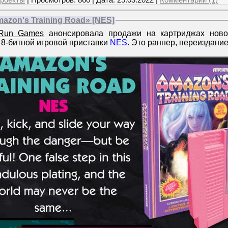
роекты
| Просмотров: 860 | Дата:
25.03.2022
|
Комментарии (1)
azon's Training Road» [NES]
 Run Games
анонсировала продажи на картриджах ново
 8-битной игровой приставки
NES
. Это раннер, переиздани