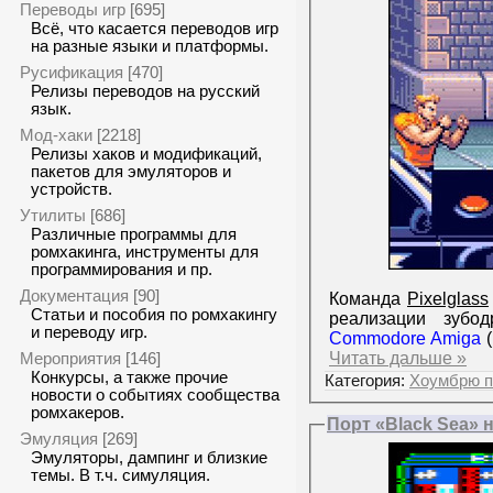
Переводы игр
[695]
Всё, что касается переводов игр
на разные языки и платформы.
Русификация
[470]
Релизы переводов на русский
язык.
Мод-хаки
[2218]
Релизы хаков и модификаций,
пакетов для эмуляторов и
устройств.
Утилиты
[686]
Различные программы для
ромхакинга, инструменты для
программирования и пр.
Документация
[90]
Команда
Pixelglass
Статьи и пособия по ромхакингу
реализации зубод
и переводу игр.
Commodore Amiga
(
Читать дальше »
Мероприятия
[146]
Конкурсы, а также прочие
Категория:
Хоумбрю п
новости о событиях сообщества
ромхакеров.
Порт «Black Sea» 
Эмуляция
[269]
Эмуляторы, дампинг и близкие
темы. В т.ч. симуляция.