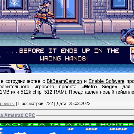
в сотрудничестве с
BitBeamCannon
и
Enable Software
про
робительного игрового проекта «
Metro Siege
» для 
1MB или 512k chip+512 RAM). Представлен новый геймпл
роекты
| Просмотров: 722 | Дата:
25.03.2022
на Amstrad CPC