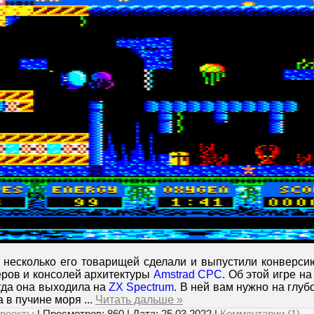
 несколько его товарищей сделали и выпустили конверси
еров и консолей архитектуры
Amstrad CPC
. Об этой игре н
гда она выходила на
ZX Spectrum
. В ней вам нужно на глу
а в пучине моря
...
Читать дальше »