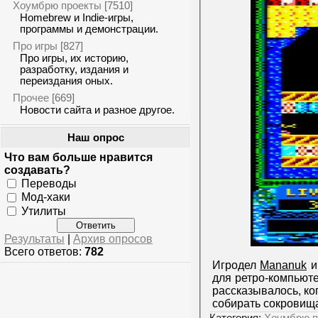
Хоумбрю проекты
[7510]
Homebrew и Indie-игры,
программы и демонстрации.
Про игры
[827]
Про игры, их историю,
разработку, издания и
переиздания оных.
Прочее
[669]
Новости сайта и разное другое.
Наш опрос
Что вам больше нравится
создавать?
Переводы
Мод-хаки
Утилиты
Результаты
|
Архив опросов
Всего ответов:
782
Игродел
Mananuk
и
для ретро-компьют
рассказывалось, ко
собирать сокровищ