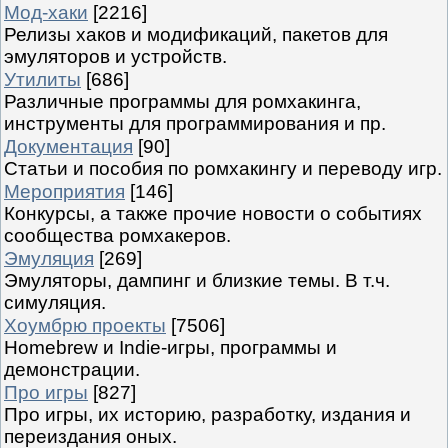
Мод-хаки
[2216]
Релизы хаков и модификаций, пакетов для
эмуляторов и устройств.
Утилиты
[686]
Различные программы для ромхакинга,
инструменты для программирования и пр.
Документация
[90]
Статьи и пособия по ромхакингу и переводу игр.
Мероприятия
[146]
Конкурсы, а также прочие новости о событиях
сообщества ромхакеров.
Эмуляция
[269]
Эмуляторы, дампинг и близкие темы. В т.ч.
симуляция.
Хоумбрю проекты
[7506]
Homebrew и Indie-игры, программы и
демонстрации.
Про игры
[827]
Про игры, их историю, разработку, издания и
переиздания оных.