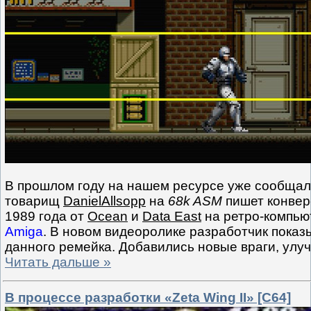
В прошлом году на нашем ресурсе уже сообщало
товарищ
DanielAllsopp
на
68k ASM
пишет конвер
1989 года от
Ocean
и
Data East
на ретро-компь
Amiga
. В новом видеоролике разработчик показ
данного ремейка. Добавились новые враги, улу
Читать дальше »
В процессе разработки «Zeta Wing II» [C64]