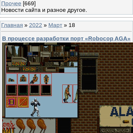
Прочее
[669]
Новости сайта и разное другое.
Главная
»
2022
»
Март
»
18
В процессе разработки порт «Robocop AGA»