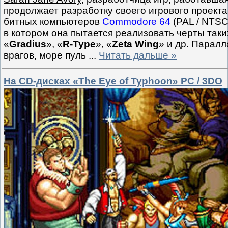
продолжает разработку своего игрового проекта
битных компьютеров
Commodore 64
(PAL / NTSC
в котором она пытается реализовать черты таки
«
Gradius
», «
R-Type
», «
Zeta Wing
» и др. Паралл
врагов, море пуль
...
Читать дальше »
На CD-дисках «The Eye of Typhoon» PC / 3DO