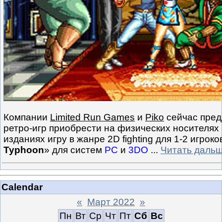
Компании
Limited Run Games
и
Piko
сейчас пред
ретро-игр приобрести на физических носителях
изданиях игру в жанре 2D fighting для 1-2 игроко
Typhoon
» для систем
PC
и
3DO
...
Читать дальш
Calendar
«
Март 2022
»
Пн
Вт
Ср
Чт
Пт
Сб
Вс