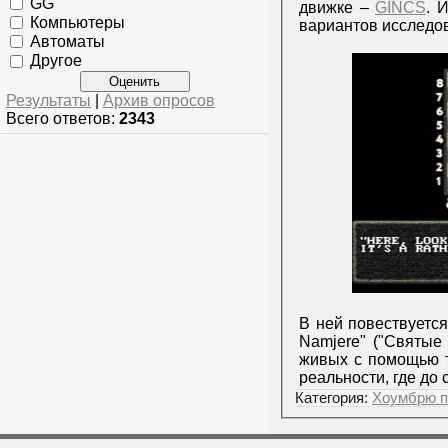
GG
движке –
GINCS
. 
Компьютеры
вариантов исследо
Автоматы
Другое
Результаты
|
Архив опросов
Всего ответов:
2343
В ней повествуетс
Namjere" ("Святые
живых с помощью т
реальности, где до
Категория:
Хоумбрю п