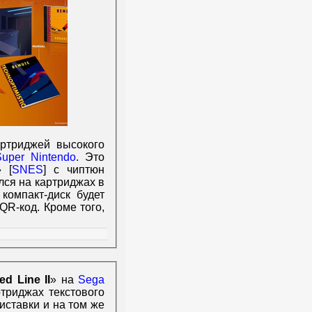
ртриджей высокого
Super Nintendo
. Это
» [
SNES
] с чиптюн
лся на картриджах в
компакт-диск будет
QR-код. Кроме того,
ed Line II
» на
Sega
триджах текстового
иставки и на том же