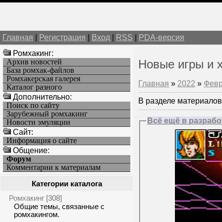
Главная
|
Регистрация
|
Вход
|
RSS
|
PDA-версия
Ромхакинг:
Архив новостей
Новые игры и 
База ромхак-файлов
Ромхакерская галерея
Главная
»
2022
»
Фев
Каталог разного
Дополнительно:
В разделе материалов
Поиск по сайту
Зарубежный ромхакинг
Всё ещё в разраб
Новости эмуляции
Cайт:
Информация о сайте
Общение:
Форум
Комментарии к материалам
Категории каталога
Ромхакинг
[308]
Общие темы, связанные с
ромхакингом.