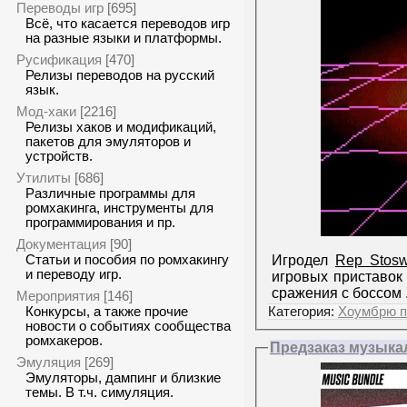
Переводы игр
[695]
Всё, что касается переводов игр
на разные языки и платформы.
Русификация
[470]
Релизы переводов на русский
язык.
Мод-хаки
[2216]
Релизы хаков и модификаций,
пакетов для эмуляторов и
устройств.
Утилиты
[686]
Различные программы для
ромхакинга, инструменты для
программирования и пр.
Документация
[90]
Игродел
Rep Stos
Статьи и пособия по ромхакингу
и переводу игр.
игровых приставо
сражения с боссом
Мероприятия
[146]
Категория:
Хоумбрю п
Конкурсы, а также прочие
новости о событиях сообщества
ромхакеров.
Предзаказ музыка
Эмуляция
[269]
Эмуляторы, дампинг и близкие
темы. В т.ч. симуляция.