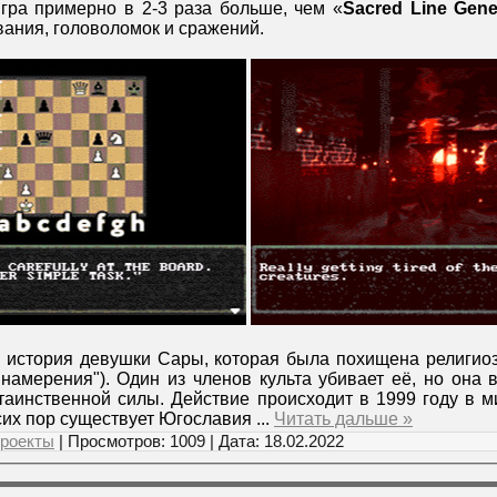
Игра примерно в 2-3 раза больше, чем «
Sacred Line Gene
вания, головоломок и сражений.
я история девушки Сары, которая была похищена религиоз
 намерения"). Один из членов культа убивает её, но она
аинственной силы. Действие происходит в 1999 году в м
 сих пор существует Югославия
...
Читать дальше »
роекты
| Просмотров: 1009 | Дата:
18.02.2022