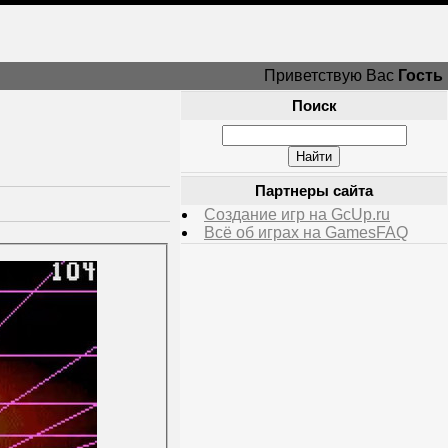
Приветствую Вас
Гость
Поиск
Партнеры сайта
Создание игр на GcUp.ru
Всё об играх на GamesFAQ