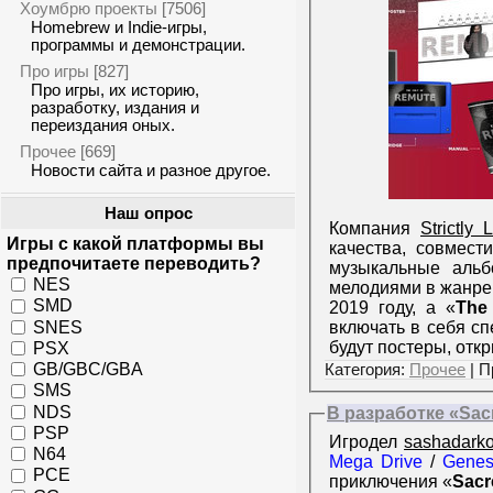
Хоумбрю проекты
[7506]
Homebrew и Indie-игры,
программы и демонстрации.
Про игры
[827]
Про игры, их историю,
разработку, издания и
переиздания оных.
Прочее
[669]
Новости сайта и разное другое.
Наш опрос
Компания
Strictly
Игры с какой платформы вы
качества, совмес
предпочитаете переводить?
музыкальные аль
NES
мелодиями в жанре
SMD
2019 году, а «
The
SNES
включать в себя сп
будут постеры, отк
PSX
GB/GBC/GBA
Категория:
Прочее
| П
SMS
NDS
В разработке «Sacr
PSP
Игродел
sashadark
N64
Mega Drive
/
Genes
PCE
приключения «
Sacr