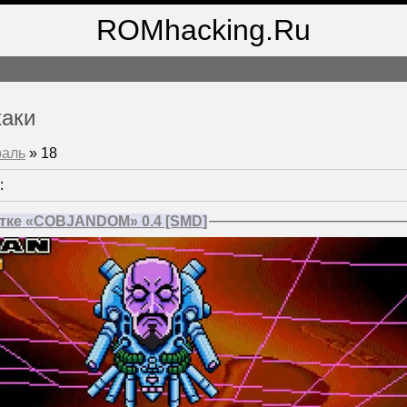
ROMhacking.Ru
хаки
раль
»
18
:
отке «COBJANDOM» 0.4 [SMD]