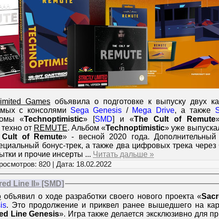
 Limited Games
объявила о подготовке к выпуску двух ка
тимых с консолями
Sega Genesis
/
Mega Drive
, а также
бомы «
Technoptimistic
» [
SMD
] и «
The Cult of Remute
 техно от
REMUTE
. Альбом «
Technoptimistic
» уже выпуска
 Cult of Remute
» - весной 2020 года. Дополнительный 
ециальный бонус-трек, а также два цифровых трека через 
рытки и прочие инсерты
...
Читать дальше »
росмотров: 820 | Дата:
18.02.2022
ed Line II» [SMD]
o
объявил о ходе разработки своего нового проекта «
Sacr
is
. Это продолжение и приквел ранее вышедшего на кар
ed Line Genesis
». Игра также делается эксклюзивно для пр