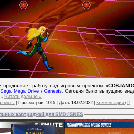
w
продолжает работу над игровым проектом «
COBJAND
к
Sega Mega Drive
/
Genesis
. Сегодня было выпущено вид
...
Читать дальше »
роекты
| Просмотров: 1019 | Дата:
18.02.2022
|
Комментарии (1)
льных картриджей для SMD / SNES