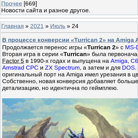
Прочее
[669]
Новости сайта и разное другое.
Главная
»
2021
»
Июль
»
24
В процессе конверсии «Turrican 2» на Amiga
Продолжается перенос игры «
Turrican 2
» с
MS-
Вторая игра в серии «
Turrican
» была первонача
Factor 5
в 1990-х годах и выпущена на
Amiga
,
C6
Amstrad CPC
и
ZX Spectrum
, а затем и для
DOS
.
оригинальный порт на Amiga имел урезания в ц
Собственно, новая конверсия добавляет больше
детализацию, но идентична по геймплею.