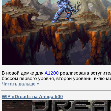
В новой демке для
A1200
реализована вступител
боссом первого уровня, второй уровень, включ
Читать дальше »
WIP «Dread» на Amiga 500