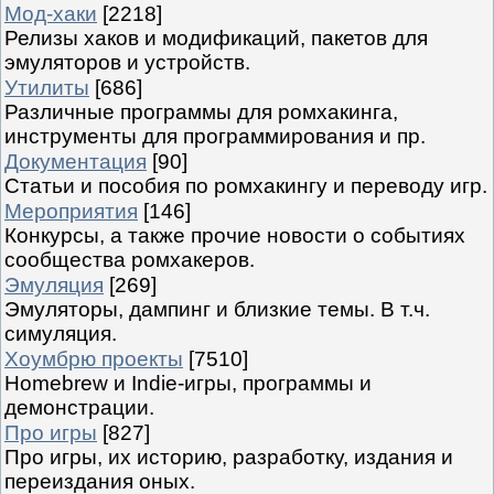
Мод-хаки
[2218]
Релизы хаков и модификаций, пакетов для
эмуляторов и устройств.
Утилиты
[686]
Различные программы для ромхакинга,
инструменты для программирования и пр.
Документация
[90]
Статьи и пособия по ромхакингу и переводу игр.
Мероприятия
[146]
Конкурсы, а также прочие новости о событиях
сообщества ромхакеров.
Эмуляция
[269]
Эмуляторы, дампинг и близкие темы. В т.ч.
симуляция.
Хоумбрю проекты
[7510]
Homebrew и Indie-игры, программы и
демонстрации.
Про игры
[827]
Про игры, их историю, разработку, издания и
переиздания оных.