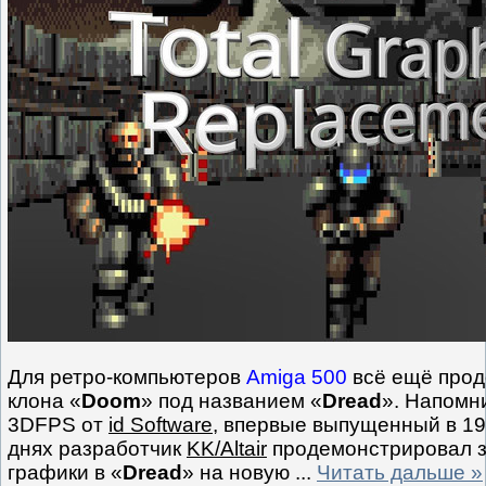
Для ретро-компьютеров
Amiga 500
всё ещё прод
клона «
Doom
» под названием «
Dread
». Напомни
3DFPS от
id Software
, впервые выпущенный в 19
днях разработчик
KK/Altair
продемонстрировал з
графики в «
Dread
» на новую
...
Читать дальше »