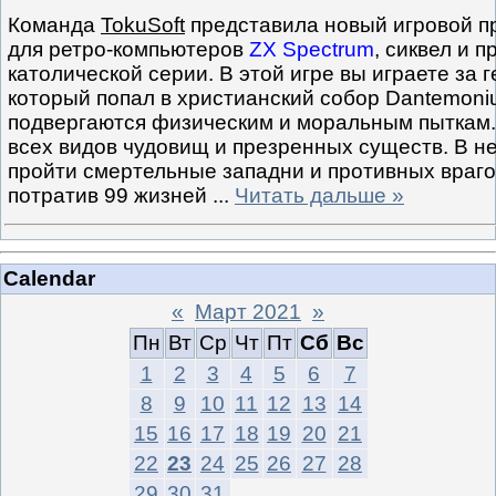
Команда
TokuSoft
представила новый игровой пр
для ретро-компьютеров
ZX Spectrum
, сиквел и 
католической серии. В этой игре вы играете за 
который попал в христианский собор Dantemoni
подвергаются физическим и моральным пыткам.
всех видов чудовищ и презренных существ. В н
пройти смертельные западни и противных враго
потратив 99 жизней
...
Читать дальше »
Calendar
«
Март 2021
»
Пн
Вт
Ср
Чт
Пт
Сб
Вс
1
2
3
4
5
6
7
8
9
10
11
12
13
14
15
16
17
18
19
20
21
22
23
24
25
26
27
28
29
30
31