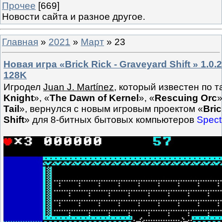
Прочее
[669]
Новости сайта и разное другое.
Главная
»
2021
»
Март
»
23
Новая игра «Brick Rick - Graveyard Shift » 1.0
128K
Игродел
Juan J. Martínez
, который известен по т
Knight
», «
The Dawn of Kernel
», «
Rescuing Orc
»
Tail
», вернулся с новым игровым проектом «
Bric
Shift
» для 8-битных бытовых компьютеров
Spect