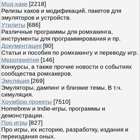
Мод-хаки
[2218]
Релизы хаков и модификаций, пакетов для
эмуляторов и устройств.
Утилиты
[686]
Различные программы для ромхакинга,
инструменты для программирования и пр.
Документация
[90]
Статьи и пособия по ромхакингу и переводу игр.
Мероприятия
[146]
Конкурсы, а также прочие новости о событиях
сообщества ромхакеров.
Эмуляция
[269]
Эмуляторы, дампинг и близкие темы. В т.ч.
симуляция.
Хоумбрю проекты
[7510]
Homebrew и Indie-игры, программы и
демонстрации.
Про игры
[827]
Про игры, их историю, разработку, издания и
переиздания оных.