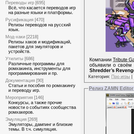
Переводы игр
[695]
Всё, что касается переводов игр
на разные языки и платформы.
Русификация
[470]
Релизы переводов на русский
язык.
Мод-хаки
[2218]
Релизы хаков и модификаций,
пакетов для эмуляторов и
устройств.
Утилиты
[686]
Компании
Tribute G
Различные программы для
объявили о своём 
ромхакинга, инструменты для
Shredder’s Reveng
программирования и пр.
Категория:
Про игры
|
Документация
[90]
Статьи и пособия по ромхакингу
Релиз ZAMN Editor 
и переводу игр.
Мероприятия
[146]
Конкурсы, а также прочие
новости о событиях сообщества
ромхакеров.
Эмуляция
[269]
Эмуляторы, дампинг и близкие
темы. В т.ч. симуляция.