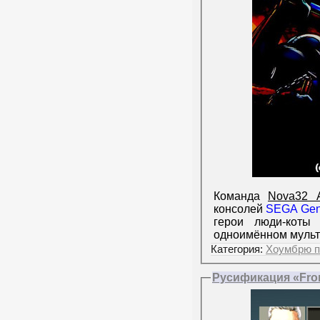
Команда
Nova32 A
консолей
SEGA Gen
герои люди-коты
одноимённом муль
Категория:
Хоумбрю п
Русификация «Front