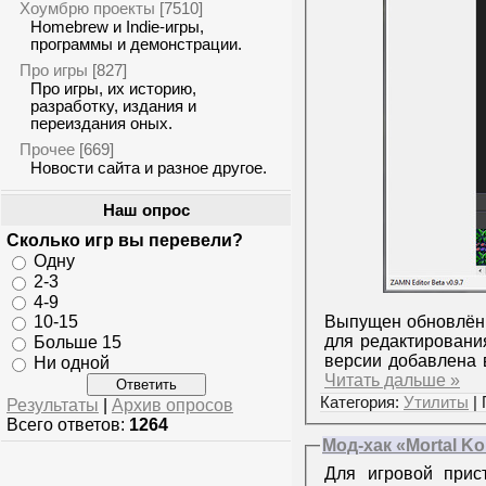
Хоумбрю проекты
[7510]
Homebrew и Indie-игры,
программы и демонстрации.
Про игры
[827]
Про игры, их историю,
разработку, издания и
переиздания оных.
Прочее
[669]
Новости сайта и разное другое.
Наш опрос
Сколько игр вы перевели?
Одну
2-3
4-9
10-15
Выпущен обновлённ
для редактировани
Больше 15
версии добавлена 
Ни одной
Читать дальше »
Категория:
Утилиты
| 
Результаты
|
Архив опросов
Всего ответов:
1264
Мод-хак «Mortal Ko
Для игровой при