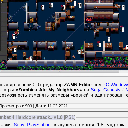
ый до версии 0.97 редактор
ZAMN Editor
под
PC Window
я игры «
Zombies Ate My Neighbors
» на
Sega Genesis
/
M
возможность изменять размеры уровней и адаптирован г
Просмотров: 903 | Дата:
11.03.2021
mbat 4 Hardcore attack» v1.8 [PS1]
ставки
Sony PlayStation
выпущена версия 1.8 мод-хака