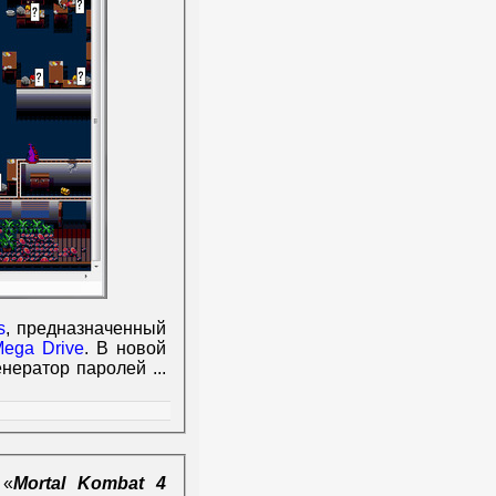
s
, предназначенный
ega Drive
. В новой
енератор паролей
...
 «
Mortal Kombat 4