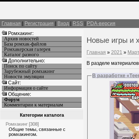
Главная
|
Регистрация
|
Вход
|
RSS
|
PDA-версия
Ромхакинг:
Архив новостей
Новые игры и 
База ромхак-файлов
Ромхакерская галерея
Главная
»
2021
»
Мар
Каталог разного
Дополнительно:
В разделе материалов
Поиск по сайту
Зарубежный ромхакинг
В разработке «Teen
Новости эмуляции
Cайт:
Информация о сайте
Общение:
Форум
Комментарии к материалам
Категории каталога
Ромхакинг
[308]
Общие темы, связанные с
ромхакингом.