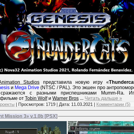
nimation Studios
представила новую игру «
Thunderca
esis
и
Mega Drive
(NTSC / PAL). Это экшен про антропомор
 сражаются с разными приспешниками Mumm-Ra. Иг
тфильме от
Tobin Wolf
и
Warner Bros
...
Читать дальше »
роекты
| Просмотров: 1719 | Дата:
11.03.2021
|
Комментарии (5)
 Mission 3» v.1.0b [PSX]