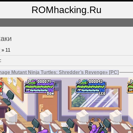
ROMhacking.Ru
хаки
т
»
11
:
age Mutant Ninja Turtles: Shredder’s Revenge» [PC]