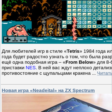
Для любителей игр в стиле «
Tetris
» 1984 года и
года будет радостно узнать о том, что была ра
ещё одна подобная игра – «
From Below
» для 8
приставки
NES
. В ней вас ждут неплохо детали
противостояние с щупальцами кракена
...
Читат
Новая игра «Neadeital» на ZX Spectrum