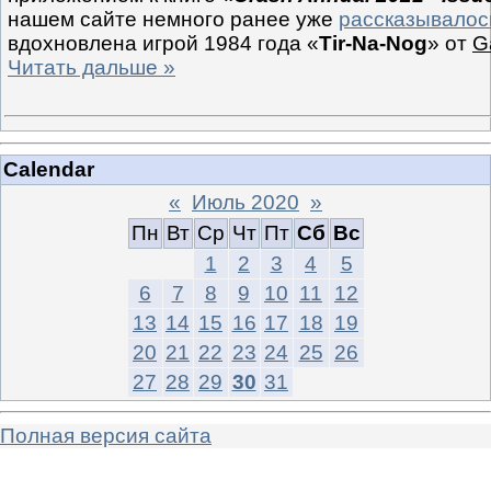
нашем сайте немного ранее уже
рассказывалос
вдохновлена игрой 1984 года «
Tir-Na-Nog
» от
G
Читать дальше »
Calendar
«
Июль 2020
»
Пн
Вт
Ср
Чт
Пт
Сб
Вс
1
2
3
4
5
6
7
8
9
10
11
12
13
14
15
16
17
18
19
20
21
22
23
24
25
26
27
28
29
30
31
Полная версия сайта