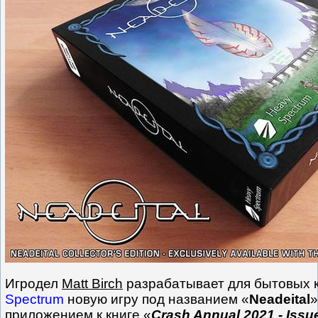
Игродел
Matt Birch
разрабатывает для бытовых
Spectrum
новую игру под названием «
Neadeital
»
приложением к книге «
Crash Annual 2021 - Issu