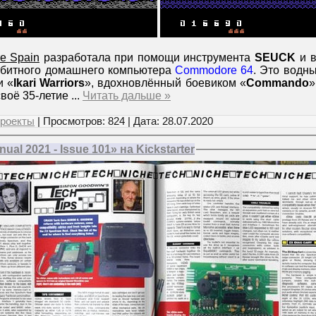
e Spain
разработала при помощи инструмента
SEUCK
и в
-битного домашнего компьютера
Commodore 64
. Это водн
и «
Ikari Warriors
», вдохновлённый боевиком «
Commando
»
своё 35-летие
...
Читать дальше »
роекты
| Просмотров: 824 | Дата:
28.07.2020
al 2021 - Issue 101» на Kickstarter