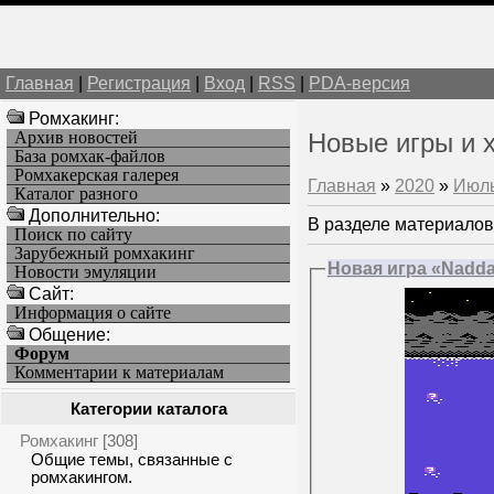
Главная
|
Регистрация
|
Вход
|
RSS
|
PDA-версия
Ромхакинг:
Архив новостей
Новые игры и 
База ромхак-файлов
Ромхакерская галерея
Главная
»
2020
»
Июл
Каталог разного
Дополнительно:
В разделе материалов
Поиск по сайту
Зарубежный ромхакинг
Новая игра «Nadda
Новости эмуляции
Cайт:
Информация о сайте
Общение:
Форум
Комментарии к материалам
Категории каталога
Ромхакинг
[308]
Общие темы, связанные с
ромхакингом.