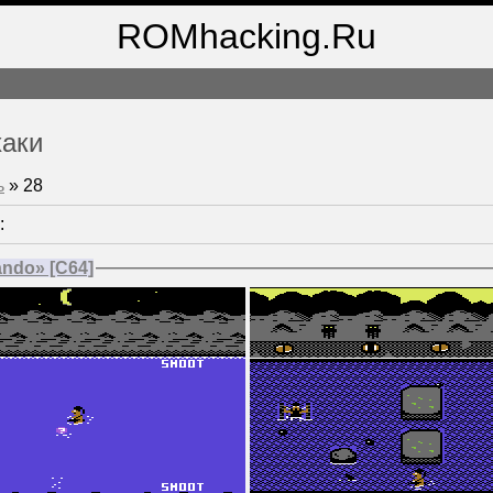
ROMhacking.Ru
хаки
ь
»
28
:
ndo» [C64]