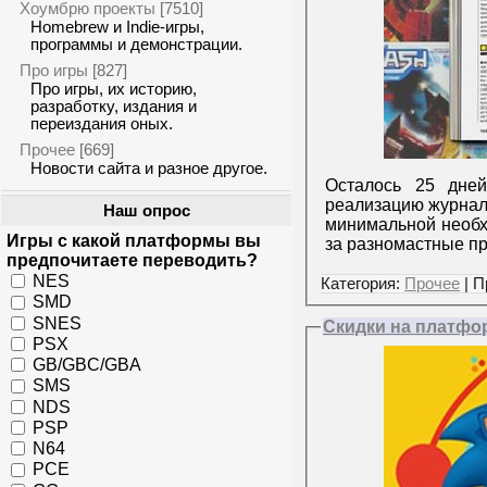
Хоумбрю проекты
[7510]
Homebrew и Indie-игры,
программы и демонстрации.
Про игры
[827]
Про игры, их историю,
разработку, издания и
переиздания оных.
Прочее
[669]
Новости сайта и разное другое.
Осталось 25 дней
реализацию журнал
Наш опрос
минимальной необх
Игры с какой платформы вы
за разномастные 
предпочитаете переводить?
NES
Категория:
Прочее
| П
SMD
SNES
Скидки на платфо
PSX
GB/GBC/GBA
SMS
NDS
PSP
N64
PCE