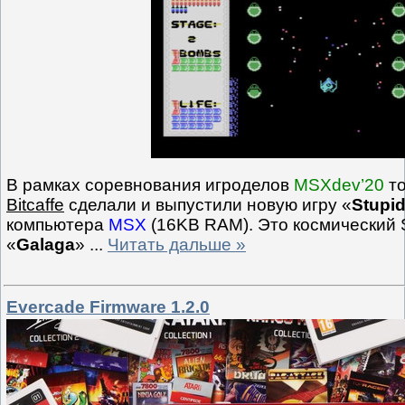
В рамках соревнования игроделов
MSXdev’20
т
Bitcaffe
сделали и выпустили новую игру «
Stupid
компьютера
MSX
(16KB RAM). Это космический S
«
Galaga
»
...
Читать дальше »
Evercade Firmware 1.2.0