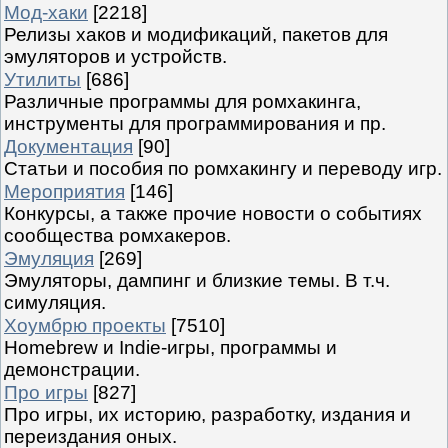
Мод-хаки
[2218]
Релизы хаков и модификаций, пакетов для
эмуляторов и устройств.
Утилиты
[686]
Различные программы для ромхакинга,
инструменты для программирования и пр.
Документация
[90]
Статьи и пособия по ромхакингу и переводу игр.
Мероприятия
[146]
Конкурсы, а также прочие новости о событиях
сообщества ромхакеров.
Эмуляция
[269]
Эмуляторы, дампинг и близкие темы. В т.ч.
симуляция.
Хоумбрю проекты
[7510]
Homebrew и Indie-игры, программы и
демонстрации.
Про игры
[827]
Про игры, их историю, разработку, издания и
переиздания оных.