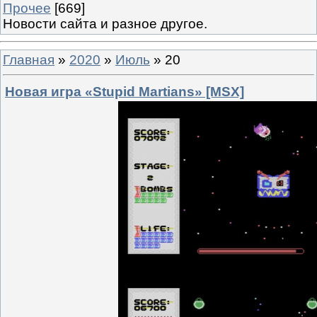
Прочее
[669]
Новости сайта и разное другое.
Главная
»
2020
»
Июль
»
20
Новая игра «Stupid Martians» [MSX]