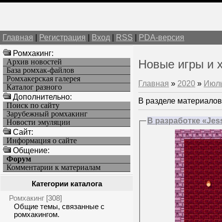
Главная
|
Регистрация
|
Вход
|
RSS
|
PDA-версия
Ромхакинг:
Архив новостей
Новые игры и 
База ромхак-файлов
Ромхакерская галерея
Главная
»
2020
»
Июл
Каталог разного
Дополнительно:
В разделе материалов
Поиск по сайту
Зарубежный ромхакинг
В разработке «Jess
Новости эмуляции
Cайт:
Информация о сайте
Общение:
Форум
Комментарии к материалам
Категории каталога
Ромхакинг
[308]
Общие темы, связанные с
ромхакингом.