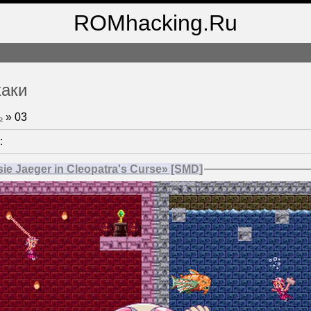
ROMhacking.Ru
хаки
ь
»
03
:
ie Jaeger in Cleopatra's Curse» [SMD]