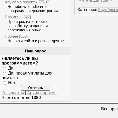
Читать дальше »
Хоумбрю проекты
[7510]
Homebrew и Indie-игры,
Категория:
Хоумбрю п
программы и демонстрации.
Про игры
[827]
Про игры, их историю,
разработку, издания и
переиздания оных.
Прочее
[669]
Новости сайта и разное другое.
Наш опрос
Являетесь ли вы
программистом?
Да
Да, писал утилиты для
ромхака
Нет
Результаты
|
Архив опросов
Всего ответов:
1380
Все пра