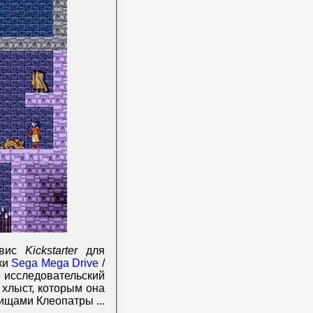
рвис
Kickstarter
для
ки
Sega Mega Drive
/
о исследовательский
хлыст, которым она
овищами Клеопатры
...