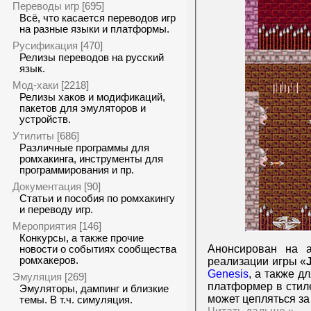
Переводы игр
[695]
Всё, что касается переводов игр
на разные языки и платформы.
Русификация
[470]
Релизы переводов на русский
язык.
Мод-хаки
[2218]
Релизы хаков и модификаций,
пакетов для эмуляторов и
устройств.
Утилиты
[686]
Различные программы для
ромхакинга, инструменты для
программирования и пр.
Документация
[90]
Статьи и пособия по ромхакингу
и переводу игр.
Мероприятия
[146]
Конкурсы, а также прочие
Анонсирован на а
новости о событиях сообщества
ромхакеров.
реализации игры «
Genesis
, а также д
Эмуляция
[269]
платформер в стил
Эмуляторы, дампинг и близкие
может цепляться за
темы. В т.ч. симуляция.