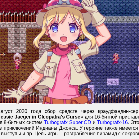
вгуст 2020 года сбор средств через краудфандин-се
Jessie Jaeger in Cleopatra's Curse
» для 16-битной пристав
ля 8-битных систем
Turbografx Super CD
и
Turbografx-16
. Эт
е приключений Индианы Джонса. У героине также имеется 
 выступы и пр. Цель игры – разграбление пирамид с сокр