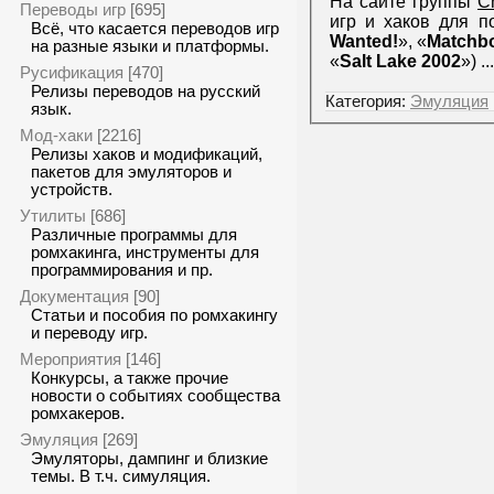
На сайте группы
C
Переводы игр
[695]
игр и хаков для п
Всё, что касается переводов игр
Wanted!
», «
Matchb
на разные языки и платформы.
«
Salt Lake 2002
»)
..
Русификация
[470]
Релизы переводов на русский
Категория:
Эмуляция
язык.
Мод-хаки
[2216]
Релизы хаков и модификаций,
пакетов для эмуляторов и
устройств.
Утилиты
[686]
Различные программы для
ромхакинга, инструменты для
программирования и пр.
Документация
[90]
Статьи и пособия по ромхакингу
и переводу игр.
Мероприятия
[146]
Конкурсы, а также прочие
новости о событиях сообщества
ромхакеров.
Эмуляция
[269]
Эмуляторы, дампинг и близкие
темы. В т.ч. симуляция.