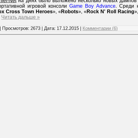
hief-Net
на днях было выложено несколько новых дампов
ортативной игровой консоли
Game Boy Advance
. Среди 
ox Cross Town Heroes
», «
Robots
», «
Rock N' Roll Racing
»
.
Читать дальше »
| Просмотров: 2673 | Дата:
17.12.2015
|
Комментарии (6)