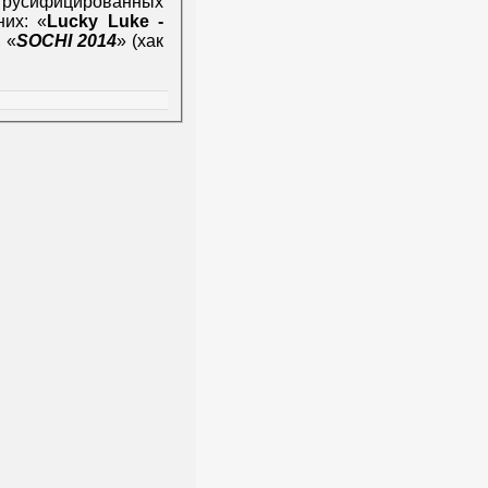
 русифицированных
них: «
Lucky Luke -
, «
SOCHI 2014
» (хак