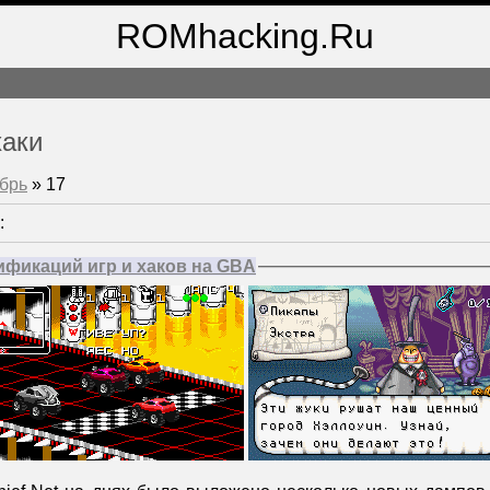
ROMhacking.Ru
хаки
брь
»
17
:
фикаций игр и хаков на GBA