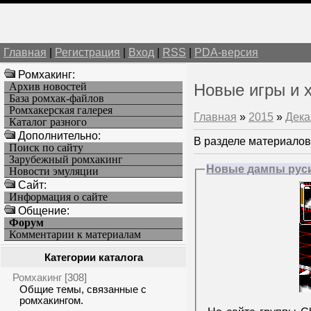
Главная
|
Регистрация
|
Вход
|
RSS
|
PDA-версия
Ромхакинг:
Архив новостей
Новые игры и 
База ромхак-файлов
Ромхакерская галерея
Главная
»
2015
»
Дека
Каталог разного
Дополнительно:
В разделе материалов
Поиск по сайту
Зарубежный ромхакинг
Новые дампы руси
Новости эмуляции
Cайт:
Информация о сайте
Общение:
Форум
Комментарии к материалам
Категории каталога
Ромхакинг
[308]
Общие темы, связанные с
ромхакингом.