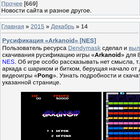
Прочее
[669]
Новости сайта и разное другое.
Главная
»
2015
»
Декабрь
»
14
Русификация «Arkanoid» [NES]
Пользователь ресурса
Dendymask
сделал и
выл
скачивания русификацию игры «
Arkanoid
» для 
NES
. Об игре особо рассказывать нет смысла, т.
аркада с шариком и битком, берущая начало от
видеоигры «
Pong
». Узнать подробности и скач
указанной странице.