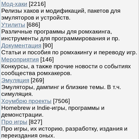
Мод-хаки
[2216]
Релизы хаков и модификаций, пакетов для
эмуляторов и устройств.
Утилиты
[686]
Различные программы для ромхакинга,
инструменты для программирования и пр.
Документация
[90]
Статьи и пособия по ромхакингу и переводу игр.
Мероприятия
[146]
Конкурсы, а также прочие новости о событиях
сообщества ромхакеров.
Эмуляция
[269]
Эмуляторы, дампинг и близкие темы. В т.ч.
симуляция.
Хоумбрю проекты
[7506]
Homebrew и Indie-игры, программы и
демонстрации.
Про игры
[827]
Про игры, их историю, разработку, издания и
переиздания оных.