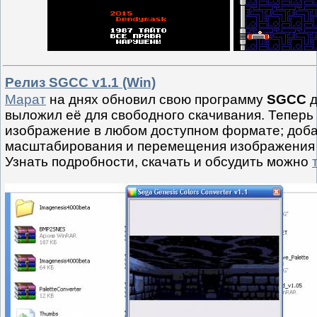
Релиз SGCC v1.1 (Win)
Марат
на днях обновил свою программу
SGCC
д
выложил её для свободного скачивания. Теперь
изображение в любом доступном формате; доб
масштабирования и перемещения изображения 
Узнать подробности, скачать и обсудить можно