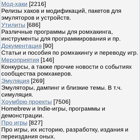
Мод-хаки
[2216]
Релизы хаков и модификаций, пакетов для
эмуляторов и устройств.
Утилиты
[686]
Различные программы для ромхакинга,
инструменты для программирования и пр.
Документация
[90]
Статьи и пособия по ромхакингу и переводу игр.
Мероприятия
[146]
Конкурсы, а также прочие новости о событиях
сообщества ромхакеров.
Эмуляция
[269]
Эмуляторы, дампинг и близкие темы. В т.ч.
симуляция.
Хоумбрю проекты
[7506]
Homebrew и Indie-игры, программы и
демонстрации.
Про игры
[827]
Про игры, их историю, разработку, издания и
переиздания оных.