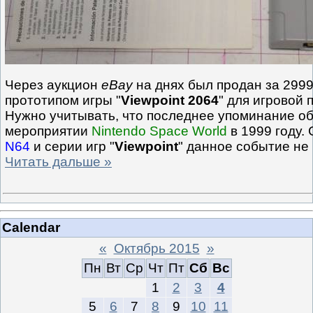
Через аукцион
eBay
на днях был продан за 2999
прототипом игры "
Viewpoint 2064
" для игровой
Нужно учитывать, что последнее упоминание об
мероприятии
Nintendo Space World
в 1999 году.
N64
и серии игр "
Viewpoint
" данное событие н
Читать дальше »
Calendar
«
Октябрь 2015
»
Пн
Вт
Ср
Чт
Пт
Сб
Вс
1
2
3
4
5
6
7
8
9
10
11