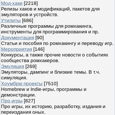
Мод-хаки
[2218]
Релизы хаков и модификаций, пакетов для
эмуляторов и устройств.
Утилиты
[686]
Различные программы для ромхакинга,
инструменты для программирования и пр.
Документация
[90]
Статьи и пособия по ромхакингу и переводу игр.
Мероприятия
[146]
Конкурсы, а также прочие новости о событиях
сообщества ромхакеров.
Эмуляция
[269]
Эмуляторы, дампинг и близкие темы. В т.ч.
симуляция.
Хоумбрю проекты
[7510]
Homebrew и Indie-игры, программы и
демонстрации.
Про игры
[827]
Про игры, их историю, разработку, издания и
переиздания оных.