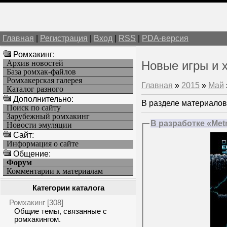
Главная
|
Регистрация
|
Вход
|
RSS
|
PDA-версия
Ромхакинг:
Архив новостей
Новые игры и 
База ромхак-файлов
Ромхакерская галерея
Главная
»
2015
»
Май
Каталог разного
Дополнительно:
В разделе материалов
Поиск по сайту
Зарубежный ромхакинг
В разработке «Met
Новости эмуляции
Cайт:
Информация о сайте
Общение:
Форум
Комментарии к материалам
Категории каталога
Ромхакинг
[308]
Общие темы, связанные с
ромхакингом.