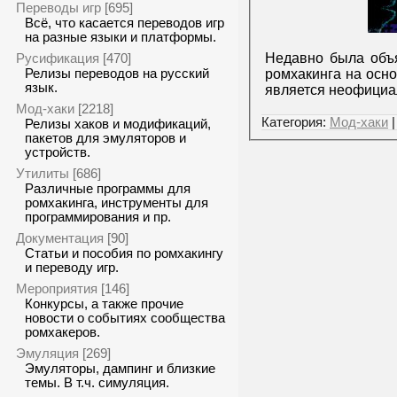
Переводы игр
[695]
Всё, что касается переводов игр
на разные языки и платформы.
Недавно была объ
Русификация
[470]
ромхакинга на осно
Релизы переводов на русский
язык.
является неофициа
Мод-хаки
[2218]
Категория:
Мод-хаки
|
Релизы хаков и модификаций,
пакетов для эмуляторов и
устройств.
Утилиты
[686]
Различные программы для
ромхакинга, инструменты для
программирования и пр.
Документация
[90]
Статьи и пособия по ромхакингу
и переводу игр.
Мероприятия
[146]
Конкурсы, а также прочие
новости о событиях сообщества
ромхакеров.
Эмуляция
[269]
Эмуляторы, дампинг и близкие
темы. В т.ч. симуляция.