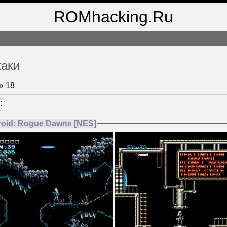
ROMhacking.Ru
хаки
»
18
:
roid: Rogue Dawn» [NES]