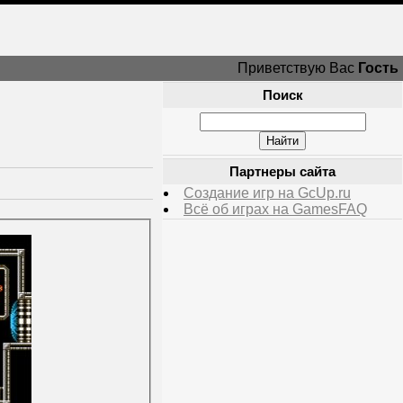
Приветствую Вас
Гость
Поиск
Партнеры сайта
Создание игр на GcUp.ru
Всё об играх на GamesFAQ