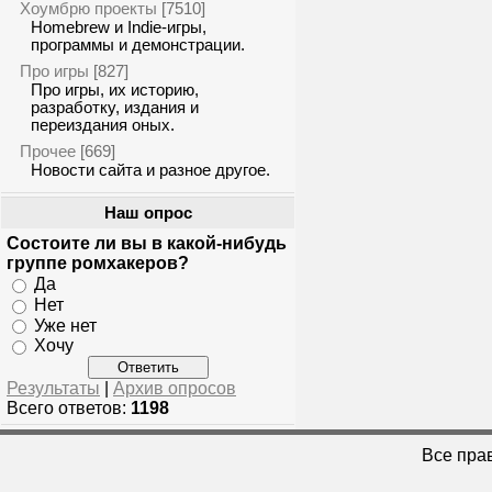
Хоумбрю проекты
[7510]
Homebrew и Indie-игры,
программы и демонстрации.
Про игры
[827]
Про игры, их историю,
разработку, издания и
переиздания оных.
Прочее
[669]
Новости сайта и разное другое.
Наш опрос
Состоите ли вы в какой-нибудь
группе ромхакеров?
Да
Нет
Уже нет
Хочу
Результаты
|
Архив опросов
Всего ответов:
1198
Все пра