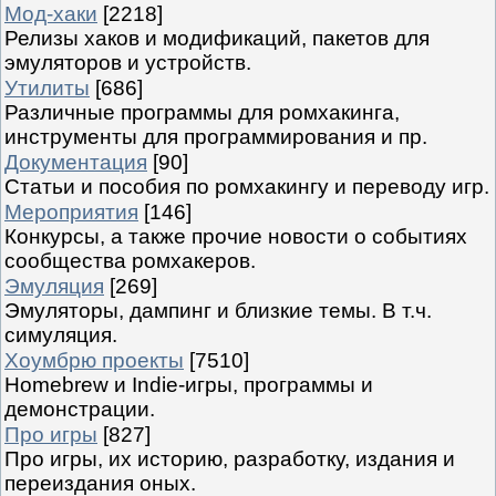
Мод-хаки
[2218]
Релизы хаков и модификаций, пакетов для
эмуляторов и устройств.
Утилиты
[686]
Различные программы для ромхакинга,
инструменты для программирования и пр.
Документация
[90]
Статьи и пособия по ромхакингу и переводу игр.
Мероприятия
[146]
Конкурсы, а также прочие новости о событиях
сообщества ромхакеров.
Эмуляция
[269]
Эмуляторы, дампинг и близкие темы. В т.ч.
симуляция.
Хоумбрю проекты
[7510]
Homebrew и Indie-игры, программы и
демонстрации.
Про игры
[827]
Про игры, их историю, разработку, издания и
переиздания оных.