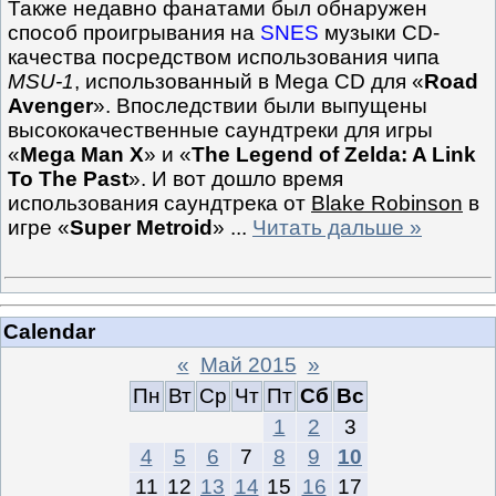
Также недавно фанатами был обнаружен
способ проигрывания на
SNES
музыки CD-
качества посредством использования чипа
MSU-1
, использованный в Mega CD для «
Road
Avenger
». Впоследствии были выпущены
высококачественные саундтреки для игры
«
Mega Man X
» и «
The Legend of Zelda: A Link
To The Past
». И вот дошло время
использования саундтрека от
Blake Robinson
в
игре «
Super Metroid
»
...
Читать дальше »
Calendar
«
Май 2015
»
Пн
Вт
Ср
Чт
Пт
Сб
Вс
1
2
3
4
5
6
7
8
9
10
11
12
13
14
15
16
17