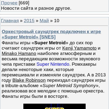
Прочее
[669]
Новости сайта и разное другое.
Главная
»
2015
»
Май
»
10
Оркестровый саундтрек подключен к игре
«Super Metroid» [SNES]
Фанаты игры «
Super Metroid
» до сих пор
считают саундтрек игры от
Kenji Yamamoto
и
Minako Hamano
наиболее атмосферным и
весьма передающим возможности звукового
чипа приставки
Super Nintendo
. Ромхакеры
делали некоторые хаки, которые
перемешивали и изменяли саундтрек. А в 2013
году
Blake Robinson
переиздал саундтрек игры
в tribute-альбоме «
Super Metroid Symphony
»,
реализовав все мелодии с помощью оркестра.
Фанаты игры были в восторге.