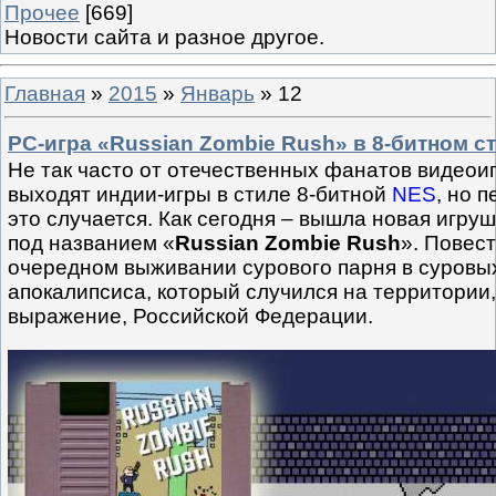
Прочее
[669]
Новости сайта и разное другое.
Главная
»
2015
»
Январь
»
12
PC-игра «Russian Zombie Rush» в 8-битном с
Не так часто от отечественных фанатов видеоиг
выходят индии-игры в стиле 8-битной
NES
, но 
это случается. Как сегодня – вышла новая игру
под названием «
Russian Zombie Rush
». Повест
очередном выживании сурового парня в суровы
апокалипсиса, который случился на территории,
выражение, Российской Федерации.