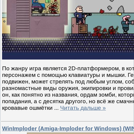
По жанру игра является 2D-платформером, в ко
персонажем с помощью клавиатуры и мышки. Ге
подвижен, может стрелять под любым углом, со
разномастные виды оружия, экипировки и прови
он, как понятно из названия, ордам зомби, котор
попадания, а с десятка другого, но всё же смач
кровавые ошмётки
...
Читать дальше »
WinImploder (Amiga-Imploder for Windows) (WI