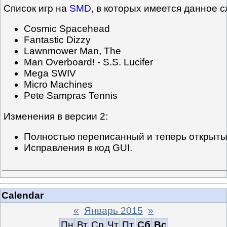
Список игр на
SMD
, в которых имеется данное с
Cosmic Spacehead
Fantastic Dizzy
Lawnmower Man, The
Man Overboard! - S.S. Lucifer
Mega SWIV
Micro Machines
Pete Sampras Tennis
Изменения в версии 2:
Полностью переписанный и теперь открыты
Исправления в код GUI.
Calendar
«
Январь 2015
»
Пн
Вт
Ср
Чт
Пт
Сб
Вс