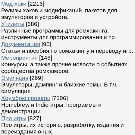
Мод-хаки
[2216]
Релизы хаков и модификаций, пакетов для
эмуляторов и устройств.
Утилиты
[686]
Различные программы для ромхакинга,
инструменты для программирования и пр.
Документация
[90]
Статьи и пособия по ромхакингу и переводу игр.
Мероприятия
[146]
Конкурсы, а также прочие новости о событиях
сообщества ромхакеров.
Эмуляция
[269]
Эмуляторы, дампинг и близкие темы. В т.ч.
симуляция.
Хоумбрю проекты
[7506]
Homebrew и Indie-игры, программы и
демонстрации.
Про игры
[827]
Про игры, их историю, разработку, издания и
переиздания оных.