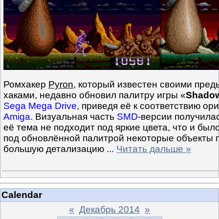
Ромхакер
Pyron
, который известен своими пр
хаками, недавно обновил палитру игры «
Shadow
Sega Mega Drive
, приведя её к соответствию ор
Amiga
. Визуальная часть
SMD
-версии получила
её тема не подходит под яркие цвета, что и был
под обновлённой палитрой некоторые объекты 
большую детализацию
...
Читать дальше »
Calendar
«
Декабрь 2014
»