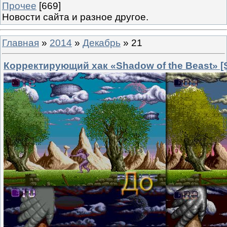
Прочее
[669]
Новости сайта и разное другое.
Главная
»
2014
»
Декабрь
»
21
Корректирующий хак «Shadow of the Beast» [