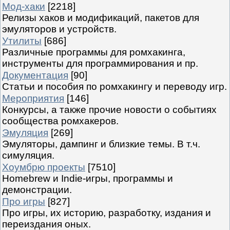
Мод-хаки
[2218]
Релизы хаков и модификаций, пакетов для
эмуляторов и устройств.
Утилиты
[686]
Различные программы для ромхакинга,
инструменты для программирования и пр.
Документация
[90]
Статьи и пособия по ромхакингу и переводу игр.
Мероприятия
[146]
Конкурсы, а также прочие новости о событиях
сообщества ромхакеров.
Эмуляция
[269]
Эмуляторы, дампинг и близкие темы. В т.ч.
симуляция.
Хоумбрю проекты
[7510]
Homebrew и Indie-игры, программы и
демонстрации.
Про игры
[827]
Про игры, их историю, разработку, издания и
переиздания оных.