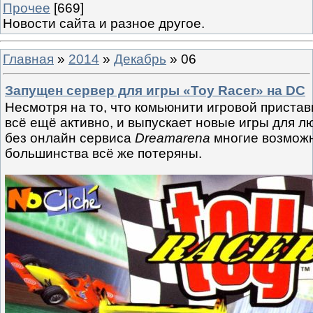
Прочее
[669]
Новости сайта и разное другое.
Главная
»
2014
»
Декабрь
»
06
Запущен сервер для игры «Toy Racer» на DC
Несмотря на то, что комьюнити игровой приста
всё ещё активно, и выпускает новые игры для 
без онлайн сервиса
Dreamarena
многие возможн
большинства всё же потеряны.