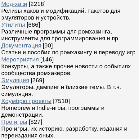
Мод-хаки
[2218]
Релизы хаков и модификаций, пакетов для
эмуляторов и устройств.
Утилиты
[686]
Различные программы для ромхакинга,
инструменты для программирования и пр.
Документация
[90]
Статьи и пособия по ромхакингу и переводу игр.
Мероприятия
[146]
Конкурсы, а также прочие новости о событиях
сообщества ромхакеров.
Эмуляция
[269]
Эмуляторы, дампинг и близкие темы. В т.ч.
симуляция.
Хоумбрю проекты
[7510]
Homebrew и Indie-игры, программы и
демонстрации.
Про игры
[827]
Про игры, их историю, разработку, издания и
переиздания оных.