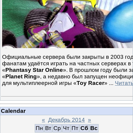
Официальные сервера были закрыты в 2003 году
фанатам удаётся играть на частных серверах в
«
Phantasy Star Online
». В прошлом году были 
«
Planet Ring
», а недавно был запущен неофиц
для мультиплеерной игры «
Toy Racer
»
...
Читат
Calendar
«
Декабрь 2014
»
Пн
Вт
Ср
Чт
Пт
Сб
Вс