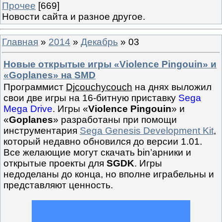
Прочее
[669]
Новости сайта и разное другое.
Главная
»
2014
»
Декабрь
»
03
Новые открытые игры «Violence Pingouin» и
«Goplanes» на SMD
Программист
Djcouchycouch
на днях выложил
свои две игры на 16-битную приставку
Sega
Mega Drive
. Игры «
Violence Pingouin
» и
«
Goplanes
» разработаны при помощи
инструментария
Sega Genesis Development Kit
,
который недавно обновился до версии 1.01.
Все желающие могут скачать bin’арники и
открытые проекты для
SGDK
. Игры
недоделаны до конца, но вполне играбельны и
представляют ценность.