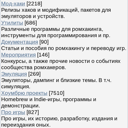
Мод-хаки
[2218]
Релизы хаков и модификаций, пакетов для
эмуляторов и устройств.
Утилиты
[686]
Различные программы для ромхакинга,
инструменты для программирования и пр.
Документация
[90]
Статьи и пособия по ромхакингу и переводу игр.
Мероприятия
[146]
Конкурсы, а также прочие новости о событиях
сообщества ромхакеров.
Эмуляция
[269]
Эмуляторы, дампинг и близкие темы. В т.ч.
симуляция.
Хоумбрю проекты
[7510]
Homebrew и Indie-игры, программы и
демонстрации.
Про игры
[827]
Про игры, их историю, разработку, издания и
переиздания оных.