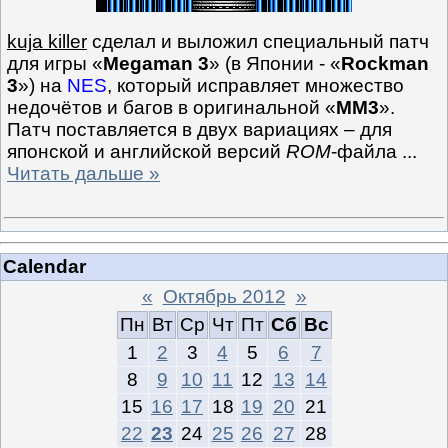
kuja killer
сделал и выложил специальный патч
для игры «
Megaman 3
» (в Японии - «
Rockman
3
») на
NES
, который исправляет множество
недочётов и багов в оригинальной «
MM3
».
Патч поставляется в двух вариациях – для
японской и английской версий
ROM
-файла
...
Читать дальше »
Calendar
«
Октябрь 2012
»
Пн
Вт
Ср
Чт
Пт
Сб
Вс
1
2
3
4
5
6
7
8
9
10
11
12
13
14
15
16
17
18
19
20
21
22
23
24
25
26
27
28