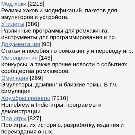
Мод-хаки
[2218]
Релизы хаков и модификаций, пакетов для
эмуляторов и устройств.
Утилиты
[686]
Различные программы для ромхакинга,
инструменты для программирования и пр.
Документация
[90]
Статьи и пособия по ромхакингу и переводу игр.
Мероприятия
[146]
Конкурсы, а также прочие новости о событиях
сообщества ромхакеров.
Эмуляция
[269]
Эмуляторы, дампинг и близкие темы. В т.ч.
симуляция.
Хоумбрю проекты
[7510]
Homebrew и Indie-игры, программы и
демонстрации.
Про игры
[827]
Про игры, их историю, разработку, издания и
переиздания оных.