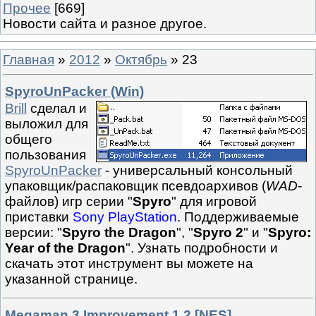
Прочее
[669]
Новости сайта и разное другое.
Главная
»
2012
»
Октябрь
»
23
SpyroUnPacker (Win)
Brill
сделал и
выложил для
общего
пользования
SpyroUnPacker
- универсальный консольный
упаковщик/распаковщик псевдоархивов (
WAD
-
файлов) игр серии "
Spyro
" для игровой
приставки
Sony PlayStation
. Поддерживаемые
версии: "
Spyro the Dragon
", "
Spyro 2
" и "
Spyro:
Year of the Dragon
". Узнать подробности и
скачать этот инструмент вы можете на
указанной странице.
Megaman 3 Improvement 1.2 [NES]