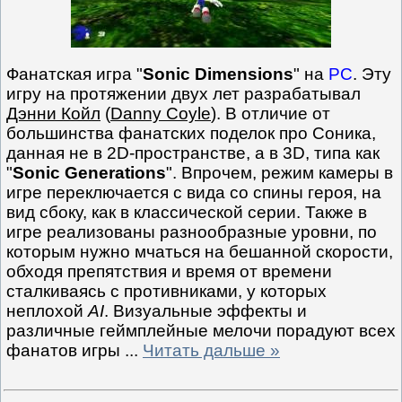
Фанатская игра "
Sonic Dimensions
" на
PC
. Эту
игру на протяжении двух лет разрабатывал
Дэнни Койл
(
Danny Coyle
). В отличие от
большинства фанатских поделок про Соника,
данная не в 2D-пространстве, а в 3D, типа как
"
Sonic Generations
". Впрочем, режим камеры в
игре переключается с вида со спины героя, на
вид сбоку, как в классической серии. Также в
игре реализованы разнообразные уровни, по
которым нужно мчаться на бешанной скорости,
обходя препятствия и время от времени
сталкиваясь с противниками, у которых
неплохой
AI
. Визуальные эффекты и
различные геймплейные мелочи порадуют всех
фанатов игры
...
Читать дальше »