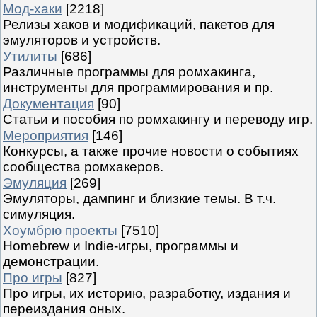
Мод-хаки
[2218]
Релизы хаков и модификаций, пакетов для
эмуляторов и устройств.
Утилиты
[686]
Различные программы для ромхакинга,
инструменты для программирования и пр.
Документация
[90]
Статьи и пособия по ромхакингу и переводу игр.
Мероприятия
[146]
Конкурсы, а также прочие новости о событиях
сообщества ромхакеров.
Эмуляция
[269]
Эмуляторы, дампинг и близкие темы. В т.ч.
симуляция.
Хоумбрю проекты
[7510]
Homebrew и Indie-игры, программы и
демонстрации.
Про игры
[827]
Про игры, их историю, разработку, издания и
переиздания оных.