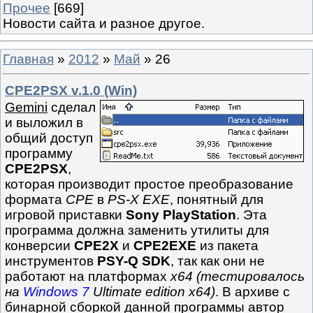
Прочее
[669]
Новости сайта и разное другое.
Главная
»
2012
»
Май
»
26
CPE2PSX v.1.0 (Win)
Gemini
сделал
и выложил в
общий доступ
программу
CPE2PSX
,
которая производит простое преобразование
формата
CPE
в
PS-X EXE
, понятный для
игровой приставки
Sony PlayStation
. Эта
программа должна заменить утилиты для
конверсии
CPE2X
и
CPE2EXE
из пакета
инструментов
PSY-Q SDK
, так как они не
работают на платформах
x64 (тестировалось
на
Windows 7
Ultimate edition x64)
. В архиве с
бинарной сборкой данной программы автор