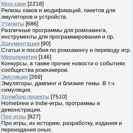
Мод-хаки
[2218]
Релизы хаков и модификаций, пакетов для
эмуляторов и устройств.
Утилиты
[686]
Различные программы для ромхакинга,
инструменты для программирования и пр.
Документация
[90]
Статьи и пособия по ромхакингу и переводу игр.
Мероприятия
[146]
Конкурсы, а также прочие новости о событиях
сообщества ромхакеров.
Эмуляция
[269]
Эмуляторы, дампинг и близкие темы. В т.ч.
симуляция.
Хоумбрю проекты
[7510]
Homebrew и Indie-игры, программы и
демонстрации.
Про игры
[827]
Про игры, их историю, разработку, издания и
переиздания оных.