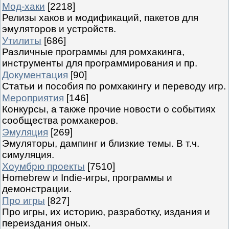
Мод-хаки
[2218]
Релизы хаков и модификаций, пакетов для
эмуляторов и устройств.
Утилиты
[686]
Различные программы для ромхакинга,
инструменты для программирования и пр.
Документация
[90]
Статьи и пособия по ромхакингу и переводу игр.
Мероприятия
[146]
Конкурсы, а также прочие новости о событиях
сообщества ромхакеров.
Эмуляция
[269]
Эмуляторы, дампинг и близкие темы. В т.ч.
симуляция.
Хоумбрю проекты
[7510]
Homebrew и Indie-игры, программы и
демонстрации.
Про игры
[827]
Про игры, их историю, разработку, издания и
переиздания оных.