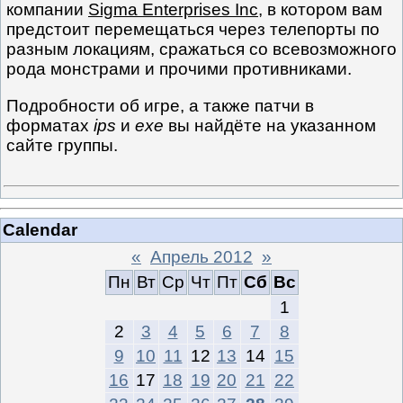
компании
Sigma Enterprises Inc
, в котором вам
предстоит перемещаться через телепорты по
разным локациям, сражаться со всевозможного
рода монстрами и прочими противниками.
Подробности об игре, а также патчи в
форматах
ips
и
exe
вы найдёте на указанном
сайте группы.
Calendar
«
Апрель 2012
»
Пн
Вт
Ср
Чт
Пт
Сб
Вс
1
2
3
4
5
6
7
8
9
10
11
12
13
14
15
16
17
18
19
20
21
22