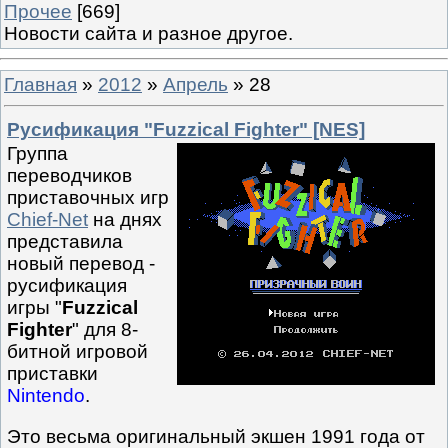
Прочее
[669]
Новости сайта и разное другое.
Главная
»
2012
»
Апрель
»
28
Русификация "Fuzzical Fighter" [NES]
Группа
переводчиков
приставочных игр
Chief-Net
на днях
представила
новый перевод -
русификация
игры "
Fuzzical
Fighter
" для 8-
битной игровой
приставки
Nintendo
.
Это весьма оригинальный экшен 1991 года от