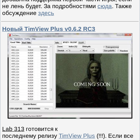
не лень будет. За подробностями
сюда
. Также
обсуждение
здесь
Новый TimView Plus v0.6.2 RC3
Lab 313
готовится к
последнему релизу
TimView Plus
(!!!). Если все