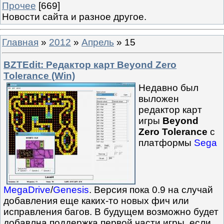
Прочее
[669]
Новости сайта и разное другое.
Главная
»
2012
»
Апрель
»
15
BZTEdit: Редактор карт Beyond Zero
Tolerance (Win)
Недавно был
выложен
редактор карт
игры
Beyond
Zero Tolerance
с
платформы
Sega
MegaDrive
/
Genesis
. Версия пока 0.9 на случай
добавления еще каких-то новых фич или
исправления багов. В будущем возможно будет
добавлна поддержка первой части игры, если