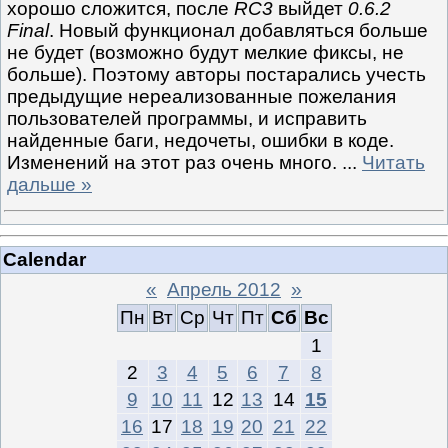
хорошо сложится, после
RC3
выйдет
0.6.2
Final
. Новый функционал добавляться больше
не будет (возможно будут мелкие фиксы, не
больше). Поэтому авторы постарались учесть
предыдущие нереализованные пожелания
пользователей программы, и исправить
найденные баги, недочеты, ошибки в коде.
Изменений на этот раз очень много.
...
Читать
дальше »
Calendar
«
Апрель 2012
»
Пн
Вт
Ср
Чт
Пт
Сб
Вс
1
2
3
4
5
6
7
8
9
10
11
12
13
14
15
16
17
18
19
20
21
22