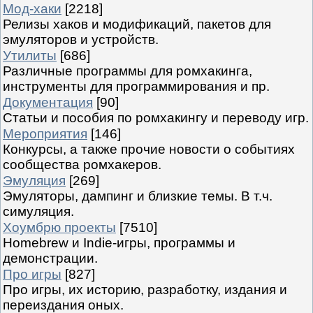
Мод-хаки
[2218]
Релизы хаков и модификаций, пакетов для
эмуляторов и устройств.
Утилиты
[686]
Различные программы для ромхакинга,
инструменты для программирования и пр.
Документация
[90]
Статьи и пособия по ромхакингу и переводу игр.
Мероприятия
[146]
Конкурсы, а также прочие новости о событиях
сообщества ромхакеров.
Эмуляция
[269]
Эмуляторы, дампинг и близкие темы. В т.ч.
симуляция.
Хоумбрю проекты
[7510]
Homebrew и Indie-игры, программы и
демонстрации.
Про игры
[827]
Про игры, их историю, разработку, издания и
переиздания оных.