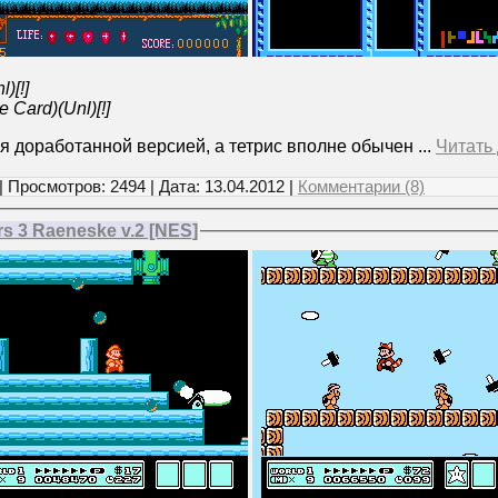
l)[!]
Card)(Unl)[!]
я доработанной версией, а тетрис вполне обычен
...
Читать
| Просмотров: 2494 | Дата:
13.04.2012
|
Комментарии (8)
rs 3 Raeneske v.2 [NES]