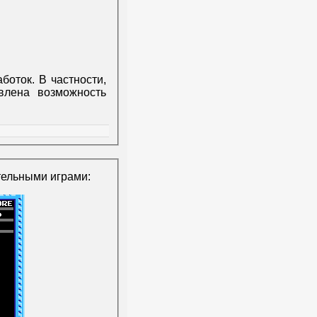
оток. В частности,
влена возможность
тельными играми: