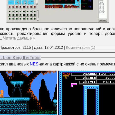
ло произведено большое количество нововведений и дораб
ожность редактирования формы уровня и теперь доба
...
Читать дальше »
Просмотров: 2115 | Дата:
13.04.2012
|
Комментарии (1)
ion King 6 и Tetris
ожил два новых
NES
-дампа картриджей с не очень примеча