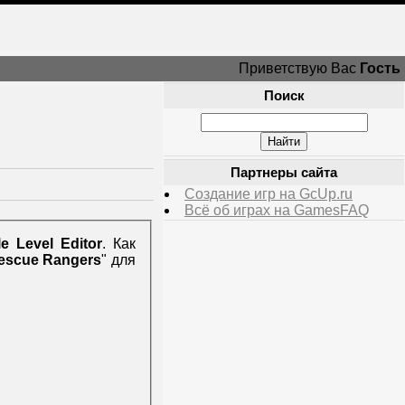
Приветствую Вас
Гость
Поиск
Партнеры сайта
Создание игр на GcUp.ru
Всё об играх на GamesFAQ
e Level Editor
. Как
Rescue Rangers
" для