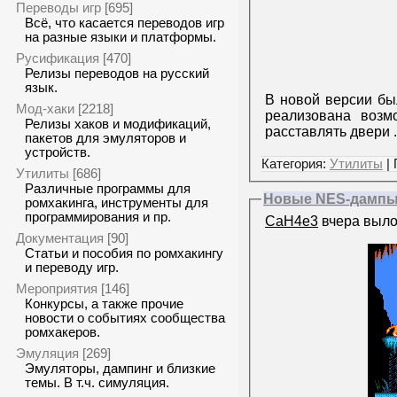
Переводы игр
[695]
Всё, что касается переводов игр
на разные языки и платформы.
Русификация
[470]
Релизы переводов на русский
язык.
В новой версии бы
Мод-хаки
[2218]
реализована возм
Релизы хаков и модификаций,
расставлять двери
пакетов для эмуляторов и
устройств.
Категория:
Утилиты
| 
Утилиты
[686]
Различные программы для
Новые NES-дампы: L
ромхакинга, инструменты для
программирования и пр.
CaH4e3
вчера выл
Документация
[90]
Статьи и пособия по ромхакингу
и переводу игр.
Мероприятия
[146]
Конкурсы, а также прочие
новости о событиях сообщества
ромхакеров.
Эмуляция
[269]
Эмуляторы, дампинг и близкие
темы. В т.ч. симуляция.