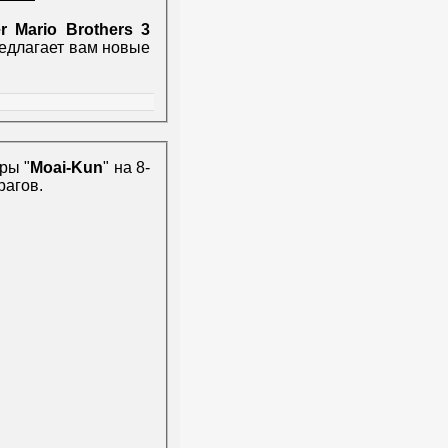
r Mario Brothers 3
редлагает вам новые
ры "
Moai-Kun
" на 8-
рагов.