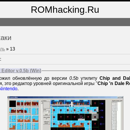
ROMhacking.Ru
хаки
ль
»
13
:
Editor v.0.5b (Win)
ожил обновлённую до версии
0.5b
утилиту
Chip and Dal
я, это редактор уровней оригинальной игры "
Chip 'n Dale 
Nintendo
.