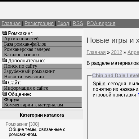
Главная
|
Регистрация
|
Вход
|
RSS
|
PDA-версия
Ромхакинг:
Архив новостей
Новые игры и 
База ромхак-файлов
Ромхакерская галерея
Главная
»
2012
»
Апре
Каталог разного
Дополнительно:
В разделе материалов
Поиск по сайту
Зарубежный ромхакинг
Chip and Dale Level 
Новости эмуляции
Cайт:
Spiiin
сегодня выл
Информация о сайте
понятно из названи
Общение:
игровой приставки
Форум
Комментарии к материалам
Категории каталога
Ромхакинг
[308]
Общие темы, связанные с
ромхакингом.