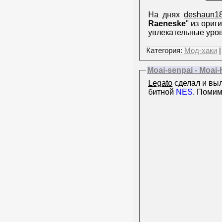
На днях
deshaun1
Raeneske
" из ориг
увлекательные уро
Категория:
Мод-хаки
|
Moai-senpai - Moai-K
Legato
сделал и вы
битной
NES
. Помим