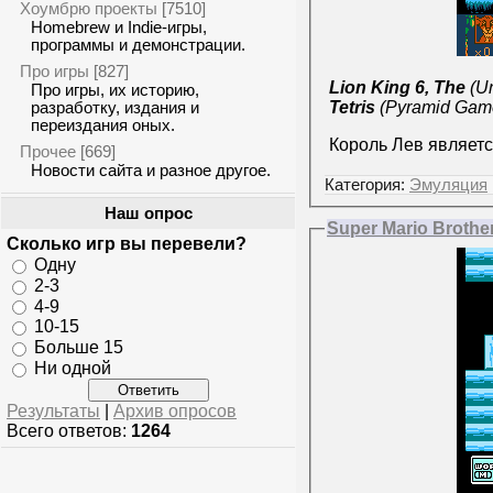
Хоумбрю проекты
[7510]
Homebrew и Indie-игры,
программы и демонстрации.
Про игры
[827]
Lion King 6, The
(Un
Про игры, их историю,
Tetris
(Pyramid Game 
разработку, издания и
переиздания оных.
Король Лев являетс
Прочее
[669]
Новости сайта и разное другое.
Категория:
Эмуляция
Наш опрос
Super Mario Brothe
Сколько игр вы перевели?
Одну
2-3
4-9
10-15
Больше 15
Ни одной
Результаты
|
Архив опросов
Всего ответов:
1264