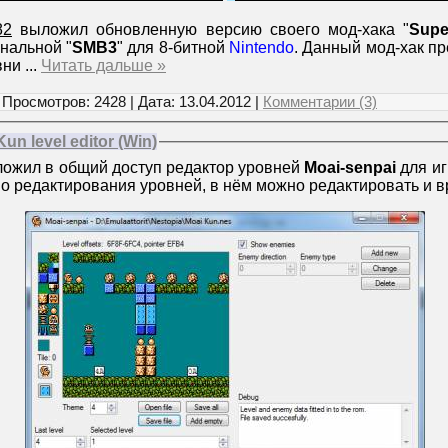
82
выложил обновленную версию своего мод-хака "
Supe
инальной "
SMB3
" для 8-битной
Nintendo
. Данный мод-хак п
вни
...
Читать дальше »
 Просмотров: 2428 | Дата:
13.04.2012
|
Комментарии (3)
un level editor (Win)
ложил в общий доступ редактор уровней
Moai-senpai
для иг
о редактирования уровней, в нём можно редактировать и в