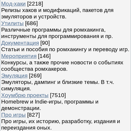
Мод-хаки
[2218]
Релизы хаков и модификаций, пакетов для
эмуляторов и устройств.
Утилиты
[686]
Различные программы для ромхакинга,
инструменты для программирования и пр.
Документация
[90]
Статьи и пособия по ромхакингу и переводу игр.
Мероприятия
[146]
Конкурсы, а также прочие новости о событиях
сообщества ромхакеров.
Эмуляция
[269]
Эмуляторы, дампинг и близкие темы. В т.ч.
симуляция.
Хоумбрю проекты
[7510]
Homebrew и Indie-игры, программы и
демонстрации.
Про игры
[827]
Про игры, их историю, разработку, издания и
переиздания оных.