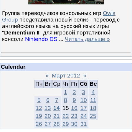
Группа переводчиков консольных игр
Owls
Group
представила новый релиз - перевод с
английского языка на русский язык игры
"
Dementium II
" для игровой портативной
консоли
Nintendo DS
...
Читать дальше »
Calendar
«
Март 2012
»
Пн
Вт
Ср
Чт
Пт
Сб
Вс
1
2
3
4
5
6
7
8
9
10
11
12
13
14
15
16
17
18
19
20
21
22
23
24
25
26
27
28
29
30
31