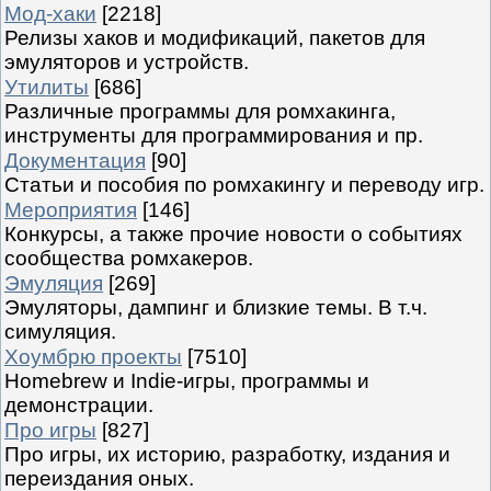
Мод-хаки
[2218]
Релизы хаков и модификаций, пакетов для
эмуляторов и устройств.
Утилиты
[686]
Различные программы для ромхакинга,
инструменты для программирования и пр.
Документация
[90]
Статьи и пособия по ромхакингу и переводу игр.
Мероприятия
[146]
Конкурсы, а также прочие новости о событиях
сообщества ромхакеров.
Эмуляция
[269]
Эмуляторы, дампинг и близкие темы. В т.ч.
симуляция.
Хоумбрю проекты
[7510]
Homebrew и Indie-игры, программы и
демонстрации.
Про игры
[827]
Про игры, их историю, разработку, издания и
переиздания оных.