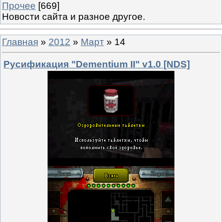
Прочее
[669]
Новости сайта и разное другое.
Главная
»
2012
»
Март
»
14
Русификация "Dementium II" v1.0 [NDS]