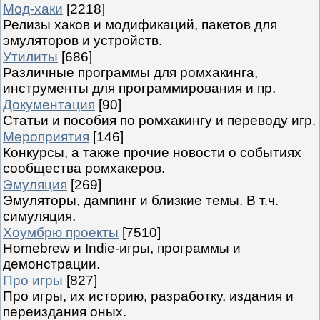
Мод-хаки
[2218]
Релизы хаков и модификаций, пакетов для
эмуляторов и устройств.
Утилиты
[686]
Различные программы для ромхакинга,
инструменты для программирования и пр.
Документация
[90]
Статьи и пособия по ромхакингу и переводу игр.
Мероприятия
[146]
Конкурсы, а также прочие новости о событиях
сообщества ромхакеров.
Эмуляция
[269]
Эмуляторы, дампинг и близкие темы. В т.ч.
симуляция.
Хоумбрю проекты
[7510]
Homebrew и Indie-игры, программы и
демонстрации.
Про игры
[827]
Про игры, их историю, разработку, издания и
переиздания оных.