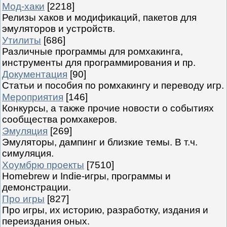
Мод-хаки
[2218]
Релизы хаков и модификаций, пакетов для
эмуляторов и устройств.
Утилиты
[686]
Различные программы для ромхакинга,
инструменты для программирования и пр.
Документация
[90]
Статьи и пособия по ромхакингу и переводу игр.
Мероприятия
[146]
Конкурсы, а также прочие новости о событиях
сообщества ромхакеров.
Эмуляция
[269]
Эмуляторы, дампинг и близкие темы. В т.ч.
симуляция.
Хоумбрю проекты
[7510]
Homebrew и Indie-игры, программы и
демонстрации.
Про игры
[827]
Про игры, их историю, разработку, издания и
переиздания оных.