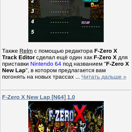
Также
Relm
с помощью редактора
F-Zero X
Track Editor
сделал ещё один хак
F-Zero X
для
приставки
Nintendo 64
под названием "
F-Zero X
New Lap
", в котором предлагается вам
погонять на новых трассах
...
Читать дальше »
F-Zero X New Lap [N64] 1.0