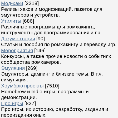
Мод-хаки
[2218]
Релизы хаков и модификаций, пакетов для
эмуляторов и устройств.
Утилиты
[686]
Различные программы для ромхакинга,
инструменты для программирования и пр.
Документация
[90]
Статьи и пособия по ромхакингу и переводу игр.
Мероприятия
[146]
Конкурсы, а также прочие новости о событиях
сообщества ромхакеров.
Эмуляция
[269]
Эмуляторы, дампинг и близкие темы. В т.ч.
симуляция.
Хоумбрю проекты
[7510]
Homebrew и Indie-игры, программы и
демонстрации.
Про игры
[827]
Про игры, их историю, разработку, издания и
переиздания оных.