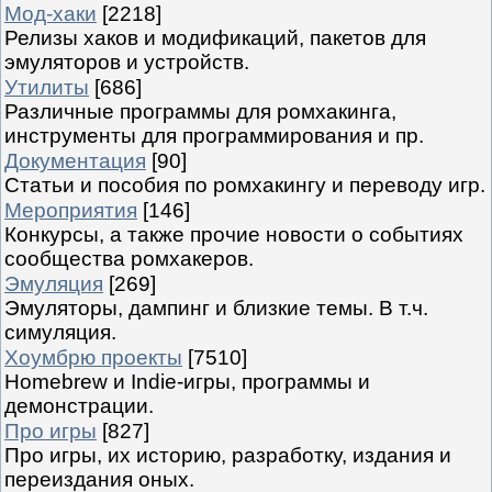
Мод-хаки
[2218]
Релизы хаков и модификаций, пакетов для
эмуляторов и устройств.
Утилиты
[686]
Различные программы для ромхакинга,
инструменты для программирования и пр.
Документация
[90]
Статьи и пособия по ромхакингу и переводу игр.
Мероприятия
[146]
Конкурсы, а также прочие новости о событиях
сообщества ромхакеров.
Эмуляция
[269]
Эмуляторы, дампинг и близкие темы. В т.ч.
симуляция.
Хоумбрю проекты
[7510]
Homebrew и Indie-игры, программы и
демонстрации.
Про игры
[827]
Про игры, их историю, разработку, издания и
переиздания оных.