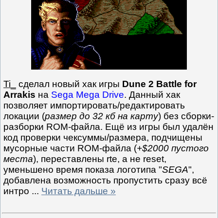
Ti_
сделал новый хак игры
Dune 2 Battle for
Arrakis
на
Sega Mega Drive
. Данный хак
позволяет импортировать/редактировать
локации (
размер до 32 кб на карту
) без сборки-
разборки ROM-файла. Ещё из игры был удалён
код проверки чексуммы/размера, подчищены
мусорные части ROM-файла (
+$2000 пустого
места
), переставлены rte, а не reset,
уменьшено время показа логотипа "
SEGA
",
добавлена возможность пропустить сразу всё
интро
...
Читать дальше »