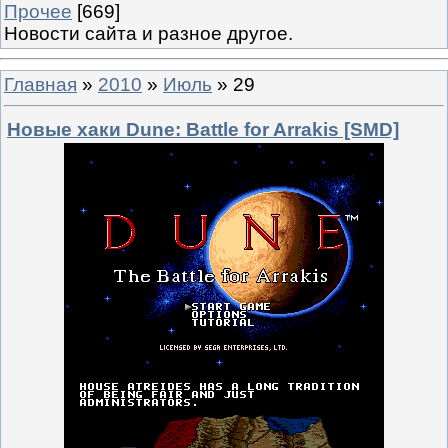
Прочее
[669]
Новости сайта и разное другое.
Главная
»
2010
»
Июль
»
29
Новые хаки Dune: Battle for Arrakis [SMD]