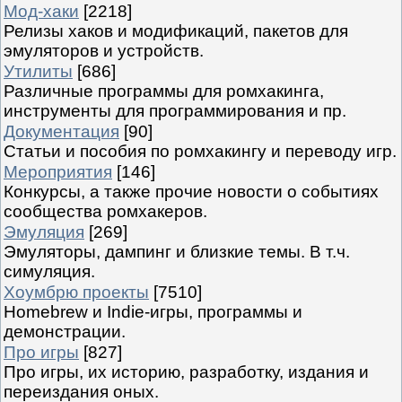
Мод-хаки
[2218]
Релизы хаков и модификаций, пакетов для
эмуляторов и устройств.
Утилиты
[686]
Различные программы для ромхакинга,
инструменты для программирования и пр.
Документация
[90]
Статьи и пособия по ромхакингу и переводу игр.
Мероприятия
[146]
Конкурсы, а также прочие новости о событиях
сообщества ромхакеров.
Эмуляция
[269]
Эмуляторы, дампинг и близкие темы. В т.ч.
симуляция.
Хоумбрю проекты
[7510]
Homebrew и Indie-игры, программы и
демонстрации.
Про игры
[827]
Про игры, их историю, разработку, издания и
переиздания оных.