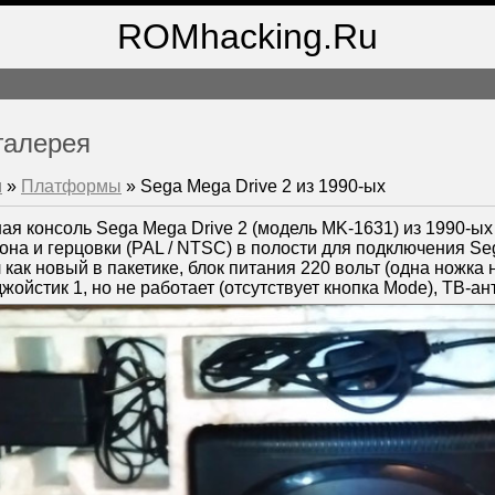
ROMhacking.Ru
галерея
м
»
Платформы
» Sega Mega Drive 2 из 1990-ых
я консоль Sega Mega Drive 2 (модель MK-1631) из 1990-ых
она и герцовки (PAL / NTSC) в полости для подключения Se
 как новый в пакетике, блок питания 220 вольт (одна ножка 
джойстик 1, но не работает (отсутствует кнопка Mode), ТВ-ан