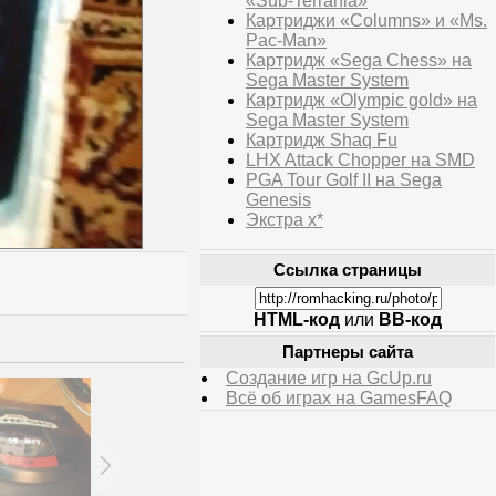
«Sub-Terrania»
Картриджи «Columns» и «Ms.
Pac-Man»
Картридж «Sega Chess» на
Sega Master System
Картридж «Olympic gold» на
Sega Master System
Картридж Shaq Fu
LHX Attack Chopper на SMD
PGA Tour Golf II на Sega
Genesis
Экстра х*
Ссылка страницы
HTML-код
или
BB-код
Партнеры сайта
Создание игр на GcUp.ru
Всё об играх на GamesFAQ