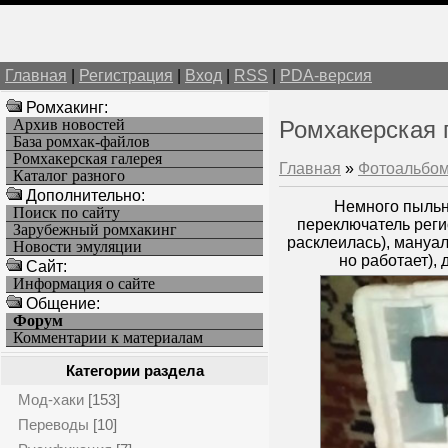
Главная
|
Регистрация
|
Вход
|
RSS
|
PDA-версия
Ромхакинг:
Архив новостей
Ромхакерская 
База ромхак-файлов
Ромхакерская галерея
Главная
»
Фотоальбо
Каталог разного
Дополнительно:
Немного пыльна
Поиск по сайту
переключатель реги
Зарубежный ромхакинг
расклеилась), мануал
Новости эмуляции
но работает), 
Cайт:
Информация о сайте
Общение:
Форум
Комментарии к материалам
Категории раздела
Мод-хаки
[153]
Переводы
[10]