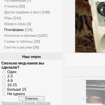
Русификация
[7]
Утилиты
[20]
Другая графика и фото
[148]
Игры
[141]
Юмор в играх
[3]
Платформы
[126]
Носители и обложки
[1187]
Схемы и таблицы
[20]
Скетчи и рисунки
[36]
Наш опрос
Сколько мод-хаков вы
сделали?
Один
2-3
4-9
10-15
Больше 15
Ни одного
Результаты
|
Архив опросов