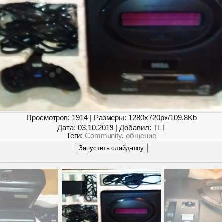
Просмотров
: 1914 |
Размеры
: 1280x720px/109.8Kb
Дата
: 03.10.2019 |
Добавил
:
TLT
Теги
:
Community
,
общение