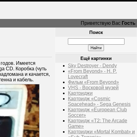
Приветствую Вас
Гость
Поиск
Ещё картинки
 годов. Имеется
Sky Destroyer - Dendy
ga CD. Коробка (чуть
«From Beyond» - H. P.
надломана и качается,
Lovecraft
тенна и кабель.
Фильм «From Beyond»
VHS - Восковой музей
Картриджи
Картридж «Cosmic
Spacehead» - Sega Genesis
Картридж «European Club
Soccer»
Картридж «T2: The Arcade
Game»
Картриджи «Mortal Kombat» и