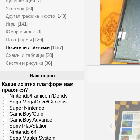
Русификация
[7]
Утилиты
[20]
Другая графика и фото
[148]
Игры
[141]
Юмор в играх
[3]
Платформы
[126]
Носители и обложки
[1187]
Схемы и таблицы
[20]
Скетчи и рисунки
[36]
Наш опрос
Какие из этих платформ вам
нравятся?
Nintendo/Famicom/Dendy
Sega MegaDrive/Genesis
Super Nintendo
GameBoy/Color
GameBoy Advance
Sony PlayStation
Nintendo 64
Sega Master System