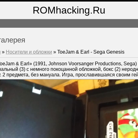
ROMhacking.Ru
галерея
м
»
Носители и обложки
» ToeJam & Earl - Sega Genesis
eJam & Earl» (1991, Johnson Voorsanger Productions, Sega)
альный (3) с немного покоцанной обложкой, бокс (2) нерод
. 2 предмета, без мануала. Игра, прославившаяся своим ге