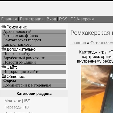
Главная
|
Регистрация
|
Вход
|
RSS
|
PDA-версия
Ромхакинг:
Архив новостей
Ромхакерская 
База ромхак-файлов
Ромхакерская галерея
Главная
»
Фотоальбо
Каталог разного
Дополнительно:
Картридж игры «To
Поиск по сайту
картридж оригин
Зарубежный ромхакинг
внутреннему ребру
Новости эмуляции
Cайт:
Информация о сайте
Общение:
Форум
Комментарии к материалам
Категории раздела
Мод-хаки
[153]
Переводы
[10]