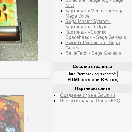
Sonic the Hedgehog - Sega
MDr
Картридж «Menacer» Sega
Mega Drive
Sega Master System -
Картридж «Rocky»
Картридж «Cosmic
Spacehead» - Sega Genesis
Sword of Vermilion - Sega
Genesis
BattleTech - Sega Genesis
Ссылка страницы
HTML-код
или
BB-код
Партнеры сайта
Создание игр на GcUp.ru
Всё об играх на GamesFAQ