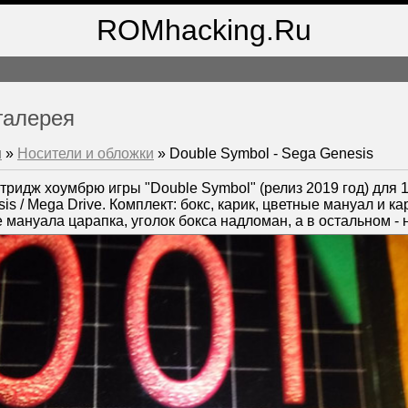
ROMhacking.Ru
галерея
м
»
Носители и обложки
» Double Symbol - Sega Genesis
ридж хоумбрю игры "Double Symbol" (релиз 2019 год) для 
s / Mega Drive. Комплект: бокс, карик, цветные мануал и ка
е мануала царапка, уголок бокса надломан, а в остальном - 