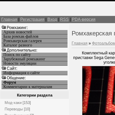
Главная
|
Регистрация
|
Вход
|
RSS
|
PDA-версия
Ромхакинг:
Архив новостей
Ромхакерская 
База ромхак-файлов
Ромхакерская галерея
Главная
»
Фотоальбо
Каталог разного
Дополнительно:
Комплектный карт
Поиск по сайту
приставки Sega Genesi
Зарубежный ромхакинг
уголк
Новости эмуляции
Cайт:
Информация о сайте
Общение:
Форум
Комментарии к материалам
Категории раздела
Мод-хаки
[153]
Переводы
[10]