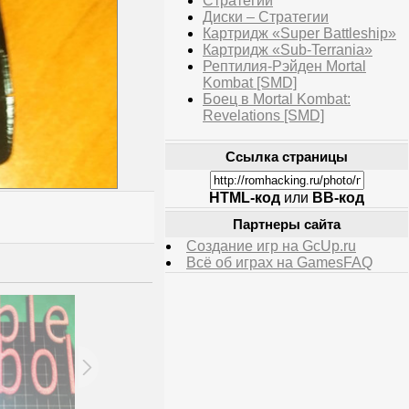
Стратегии
Диски – Стратегии
Картридж «Super Battleship»
Картридж «Sub-Terrania»
Рептилия-Рэйден Mortal
Kombat [SMD]
Боец в Mortal Kombat:
Revelations [SMD]
Ссылка страницы
HTML-код
или
BB-код
Партнеры сайта
Создание игр на GcUp.ru
Всё об играх на GamesFAQ