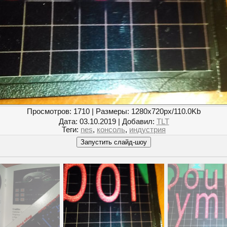
Просмотров
: 1710 |
Размеры
: 1280x720px/110.0Kb
Дата
: 03.10.2019 |
Добавил
:
TLT
Теги
:
nes
,
консоль
,
индустрия