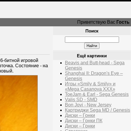
Приветствую Вас
Гость
Поиск
Ещё картинки
16-битной игровой
Beavis and Butt-head - Sega
рточка. Состояние - на
Genesis
новый.
Shanghai II: Dragon's Eye –
Genesis
Игры «Smily & Smily» и
«Mega Casanova XXX»
ToeJam & Earl - Sega Genesis
Valis SD - SMD
Bon Jovi - New Jersey
Картриджи Sega MD / Genesis
Диски – Гонки
Диски – Гонки ПК
Диски – Гонки