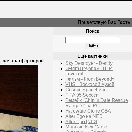
Приветствую Вас
Гость
Поиск
Ещё картинки
серии платформеров.
Sky Destroyer - Dendy
«From Beyond» - H. P.
Lovecraft
Фильм «From Beyond»
VHS - Восковой музей
Cosmic Spacehead
FIFA 95 Soccer
Ремейк "Chip 'n Dale Rescue
Rangers" на PC
Hardware Clone GBA
Alter Ego на NES
Alter Ego [NES]
Магазин NewGame