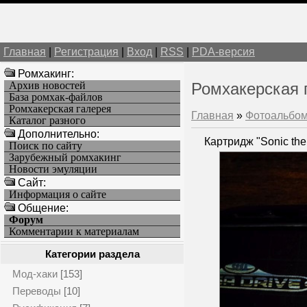
Главная
|
Регистрация
|
Вход
|
RSS
|
PDA-версия
Ромхакинг:
Архив новостей
Ромхакерская 
База ромхак-файлов
Ромхакерская галерея
Главная
»
Фотоальбо
Каталог разного
Дополнительно:
Картридж "Sonic th
Поиск по сайту
Зарубежный ромхакинг
Новости эмуляции
Cайт:
Информация о сайте
Общение:
Форум
Комментарии к материалам
Категории раздела
Мод-хаки
[153]
Переводы
[10]