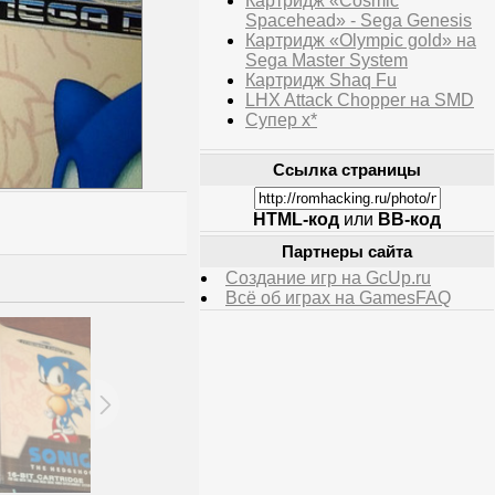
Картридж «Cosmic
Spacehead» - Sega Genesis
Картридж «Olympic gold» на
Sega Master System
Картридж Shaq Fu
LHX Attack Chopper на SMD
Супер х*
Ссылка страницы
HTML-код
или
BB-код
Партнеры сайта
Создание игр на GcUp.ru
Всё об играх на GamesFAQ