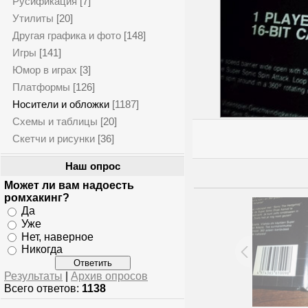
Русификация
[7]
Утилиты
[20]
Другая графика и фото
[148]
Игры
[141]
Юмор в играх
[3]
Платформы
[126]
Носители и обложки
[1187]
Схемы и таблицы
[20]
Скетчи и рисунки
[36]
Наш опрос
Может ли вам надоесть
ромхакинг?
Да
Уже
Нет, наверное
Никогда
Результаты
|
Архив опросов
Всего ответов:
1138