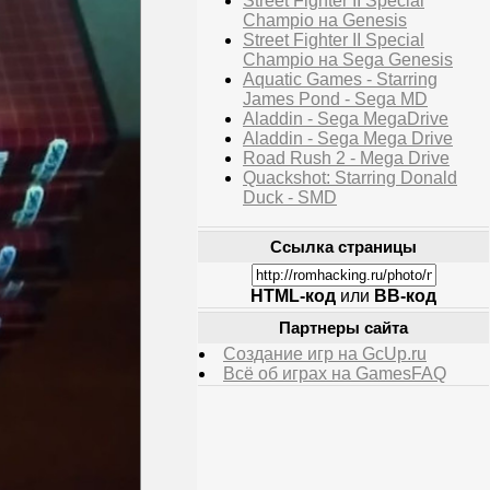
Street Fighter II Special
Champio на Genesis
Street Fighter II Special
Champio на Sega Genesis
Aquatic Games - Starring
James Pond - Sega MD
Aladdin - Sega MegaDrive
Aladdin - Sega Mega Drive
Road Rush 2 - Mega Drive
Quackshot: Starring Donald
Duck - SMD
Ссылка страницы
HTML-код
или
BB-код
Партнеры сайта
Создание игр на GcUp.ru
Всё об играх на GamesFAQ