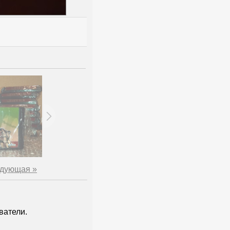
дующая »
ватели.