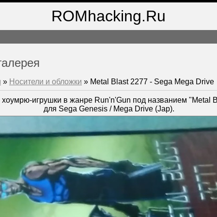
ROMhacking.Ru
галерея
м
»
Носители и обложки
» Metal Blast 2277 - Sega Mega Drive
 хоумрю-игрушки в жанре Run'n'Gun под названием "Metal B
для Sega Genesis / Mega Drive (Jap).