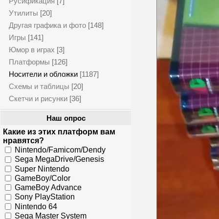
Русификация
[7]
Утилиты
[20]
Другая графика и фото
[148]
Игры
[141]
Юмор в играх
[3]
Платформы
[126]
Носители и обложки
[1187]
Схемы и таблицы
[20]
Скетчи и рисунки
[36]
Наш опрос
Какие из этих платформ вам
нравятся?
Nintendo/Famicom/Dendy
Sega MegaDrive/Genesis
Super Nintendo
GameBoy/Color
GameBoy Advance
Sony PlayStation
Nintendo 64
Sega Master System