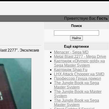
Приветствую Вас
Гость
Поиск
Ещё картинки
last 2277". Эксклюзив
Menacer - Sega MD
Metal Blast 2277 - Mega Drive
Картридж «Olympic gold» на
Sega Master System
Картридж Shaq Fu
LHX Attack Chopper на SMD
Профессор Груша прикол
The Jungle Book на Sega
Master System
The Jungle Book на Master
System
The Jungle Book на Sega
Master System