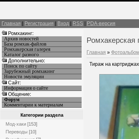
Главная
|
Регистрация
|
Вход
|
RSS
|
PDA-версия
Ромхакинг:
Архив новостей
Ромхакерская 
База ромхак-файлов
Ромхакерская галерея
Главная
»
Фотоальбо
Каталог разного
Дополнительно:
Тираж на картриджах
Поиск по сайту
Зарубежный ромхакинг
Новости эмуляции
Cайт:
Информация о сайте
Общение:
Форум
Комментарии к материалам
Категории раздела
Мод-хаки
[153]
Переводы
[10]