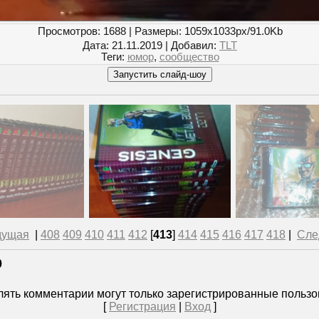
Просмотров
: 1688 |
Размеры
: 1059x1033px/91.0Kb
Дата
: 21.11.2019 |
Добавил
:
TLT
Теги
:
юмор
,
сообщество
дущая
|
408
409
410
411
412
[
413
]
414
415
416
417
418
|
Сле
0
ять комментарии могут только зарегистрированные пользо
[
Регистрация
|
Вход
]