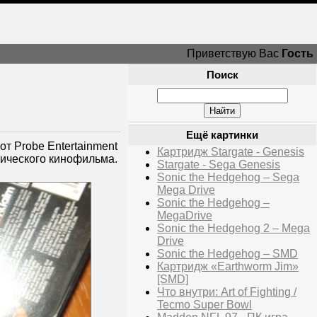
Приветствую Вас
Гость
Поиск
Ещё картинки
т Probe Entertainment
Картридж Stargate - Genesis
тического кинофильма.
Stargate - Sega Genesis
Sonic the Hedgehog – Sega
Mega Drive
Sonic the Hedgehog –
MegaDrive
Sonic the Hedgehog 2 – Mega
Drive
Sonic the Hedgehog – SMD
Картридж «Earthworm Jim»
[SMD]
Что внутри: Art of Fighting /
Tecmo Super Bowl