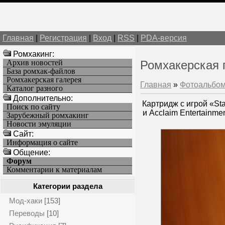
Главная
|
Регистрация
|
Вход
|
RSS
|
PDA-версия
Ромхакинг:
Архив новостей
Ромхакерская 
База ромхак-файлов
Ромхакерская галерея
Главная
»
Фотоальбо
Каталог разного
Дополнительно:
Картридж с игрой «St
Поиск по сайту
и Acclaim Entertainm
Зарубежный ромхакинг
Новости эмуляции
Cайт:
Информация о сайте
Общение:
Форум
Комментарии к материалам
Категории раздела
Мод-хаки
[153]
Переводы
[10]