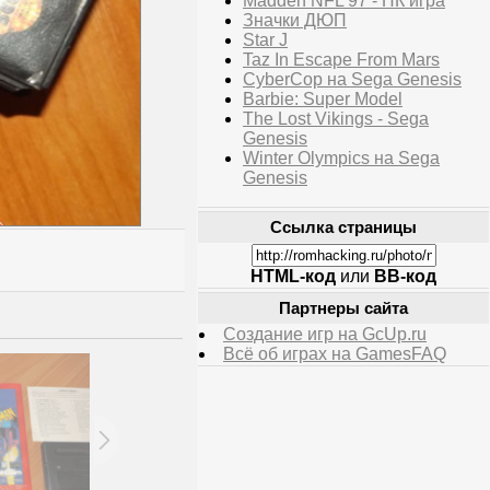
Madden NFL 97 - ПК игра
Значки ДЮП
Star J
Taz In Escape From Mars
CyberCop на Sega Genesis
Barbie: Super Model
The Lost Vikings - Sega
Genesis
Winter Olympics на Sega
Genesis
Ссылка страницы
HTML-код
или
BB-код
Партнеры сайта
Создание игр на GcUp.ru
Всё об играх на GamesFAQ