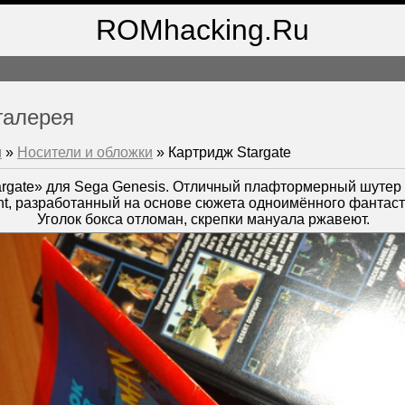
ROMhacking.Ru
галерея
м
»
Носители и обложки
» Картридж Stargate
argate» для Sega Genesis. Отличный плафтормерный шутер о
ent, разработанный на основе сюжета одноимённого фантас
Уголок бокса отломан, скрепки мануала ржавеют.