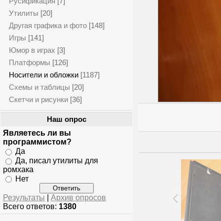
Русификация
[7]
Утилиты
[20]
Другая графика и фото
[148]
Игры
[141]
Юмор в играх
[3]
Платформы
[126]
Носители и обложки
[1187]
Схемы и таблицы
[20]
Скетчи и рисунки
[36]
Наш опрос
Являетесь ли вы
программистом?
Да
Да, писал утилиты для
ромхака
Нет
Результаты
|
Архив опросов
Всего ответов:
1380